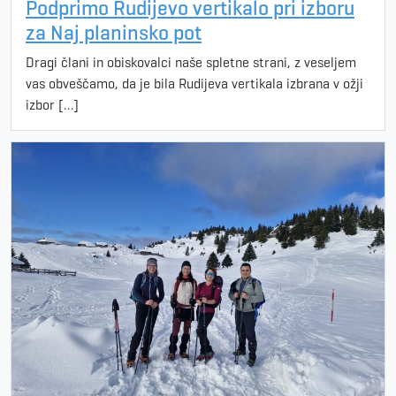
Podprimo Rudijevo vertikalo pri izboru
za Naj planinsko pot
Dragi člani in obiskovalci naše spletne strani, z veseljem
vas obveščamo, da je bila Rudijeva vertikala izbrana v ožji
izbor […]