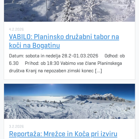
4.2.2026
VABILO: Planinsko družabni tabor na
koči na Bogatinu
Datum: sobota in nedelja 28.2-01.03.2026 Odhod: ob
6.30 Prihod: ob 18:30 Vabimo vse člane Planinskega
društva Kranj na nepozaben zimski konec […]
3.2.2026
Reportaža: Mrežce in Koča pri izviru