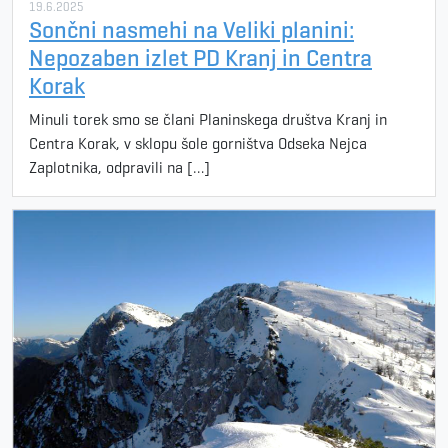
19.6.2025
Sončni nasmehi na Veliki planini:
Nepozaben izlet PD Kranj in Centra
Korak
Minuli torek smo se člani Planinskega društva Kranj in
Centra Korak, v sklopu šole gorništva Odseka Nejca
Zaplotnika, odpravili na […]