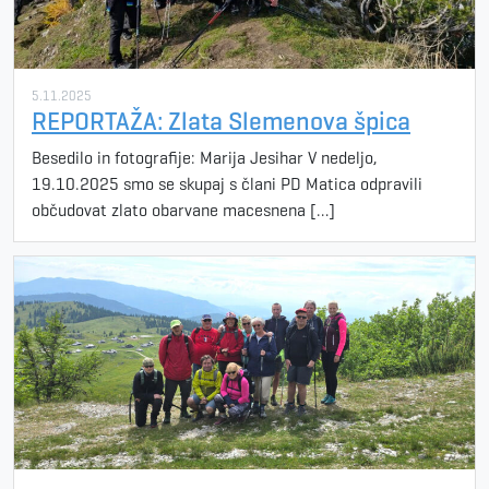
5.11.2025
REPORTAŽA: Zlata Slemenova špica
Besedilo in fotografije: Marija Jesihar V nedeljo,
19.10.2025 smo se skupaj s člani PD Matica odpravili
občudovat zlato obarvane macesnena […]