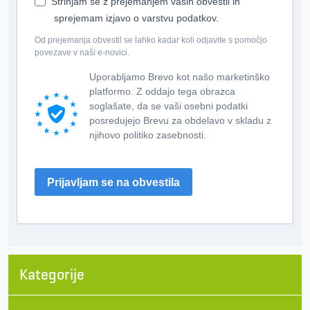
Strinjam se z prejemanjem vaših obvestil in
sprejemam izjavo o varstvu podatkov.
Od prejemanja obvestil se lahko kadar koli odjavite s pomočjo
povezave v naši e-novici.
Uporabljamo Brevo kot našo marketinško
platformo. Z oddajo tega obrazca
soglašate, da se vaši osebni podatki
posredujejo Brevu za obdelavo v skladu z
njihovo politiko zasebnosti.
Prijavljam se na obvestila
Kategorije