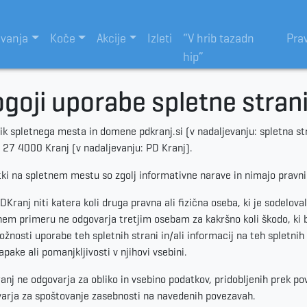
evanja
Koče
Akcije
Izleti
“V hrib tazadn
Pra
hip”
goji uporabe spletne stran
ik spletnega mesta in domene pdkranj.si (v nadaljevanju: spletna st
 27 4000 Kranj (v nadaljevanju: PD Kranj).
ki na spletnem mestu so zgolj informativne narave in nimajo pravni
PDKranj niti katera koli druga pravna ali fizična oseba, ki je sodeloval
em primeru ne odgovarja tretjim osebam za kakršno koli škodo, ki bi 
žnosti uporabe teh spletnih strani in/ali informacij na teh spletnih st
napake ali pomanjkljivosti v njihovi vsebini.
anj ne odgovarja za obliko in vsebino podatkov, pridobljenih prek pov
arja za spoštovanje zasebnosti na navedenih povezavah.