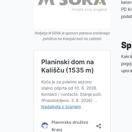
kater
PD Kr
podat
Podjetje M SORA je sponzor prenove stavbnega
pohištva na Kranjski koči na Ledinah
Sp
Kakrš
pogoj
upora