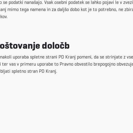
o se podatki nanašajo. Vsak osebni podatek se lahko pojavi le v zvezi
anj mimo tega namena in za daljšo dobo kot je to potrebno, ne zbira
kov.
oštovanje določb
nakoli uporaba spletne strani PD Kranj pomeni, da se strinjate z vs
i ter vas v primeru uporabe to Pravno obvestilo brepogojno obvezuje
bljati spletno stran PD Kranj.