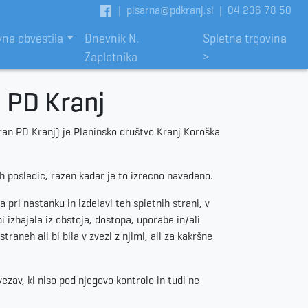
|
pisarna@pdkranj.si
|
04 236 78 50
vna obvestila
Dnevnik N.
Spletna trgovina
Zaplotnika
>
i PD Kranj
ran PD Kranj) je Planinsko društvo Kranj Koroška
h posledic, razen kadar je to izrecno navedeno.
a pri nastanku in izdelavi teh spletnih strani, v
izhajala iz obstoja, dostopa, uporabe in/ali
raneh ali bi bila v zvezi z njimi, ali za kakršne
ezav, ki niso pod njegovo kontrolo in tudi ne