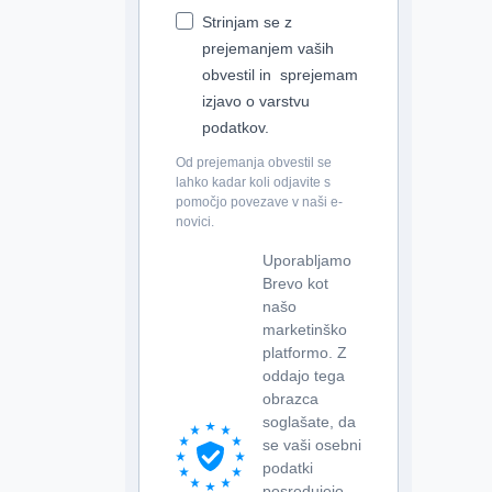
Strinjam se z
prejemanjem vaših
obvestil in sprejemam
izjavo o varstvu
podatkov.
Od prejemanja obvestil se
lahko kadar koli odjavite s
pomočjo povezave v naši e-
novici.
Uporabljamo
Brevo kot
našo
marketinško
platformo. Z
oddajo tega
obrazca
soglašate, da
se vaši osebni
podatki
posredujejo