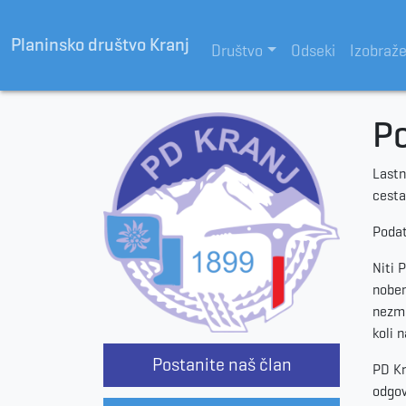
Planinsko društvo Kranj
Društvo
Odseki
Izobraž
Po
Lastn
cesta
Podat
Niti 
noben
nezmo
koli 
Postanite naš član
PD Kr
odgov