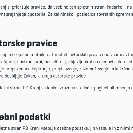
anj si pridržuje pravico, da vsebino teh spletnih strani kadarkoli, n
vnaprejšnjega opozorila. Za kakršnekoli posledice tovrstnih spreme
torske pravice
anj je izključni imetnik materialnih avtorskih pravic nad vsemi avt
rafijami, ilustracijami, besedila…), objavljenimi na njegovi spletni
 je prepovedano kopiranje, prepisovanje, razmnoževanje in kakršno ko
no dovoljuje Zakon, ki ureja avtorske pravice.
letni strani PD Kranj so lahko izražena stališča, pogledi ali mnenja a
ebni podatki
letna stran PD Kranj vsebuje osebne podatke, jih vsebuje in z njimi r