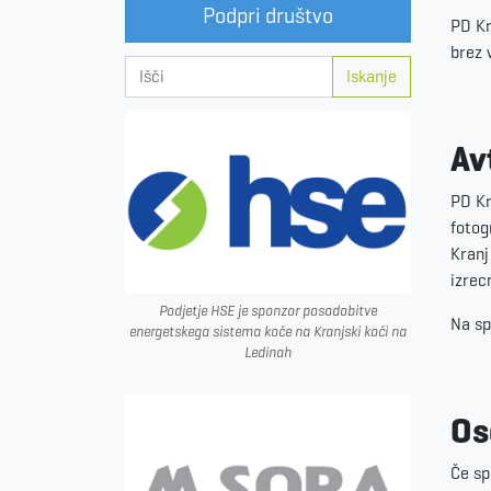
Podpri društvo
PD Kr
brez 
Iskanje
Av
PD Kr
fotog
Kranj
izrec
Podjetje HSE je sponzor posodobitve
Na sp
energetskega sistema koče na Kranjski koči na
Ledinah
Os
Če sp