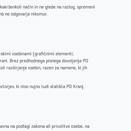
a kakršenkoli način in ne glede na razlog, spremeni
mb ne odgovarja nikomur.
orskimi vsebinami (grafičnimi elementi,
 strani. Brez predhodnega pisnega dovoljenja PD
li razširjanje vsebin, razen za namene, ki jih
vtorjev, ki niso nujno tudi stališča PD Kranj.
avna na podlagi zakona ali privolitve osebe, na