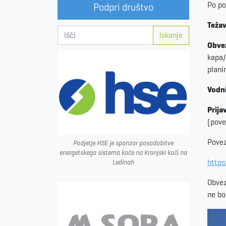
Po po
Podpri društvo
Težav
Iskanje
Obve
kapa/
plani
Vodni
Prija
(pove
Povez
Podjetje HSE je sponzor posodobitve
energetskega sistema koče na Kranjski koči na
http
Ledinah
Obvez
ne bo