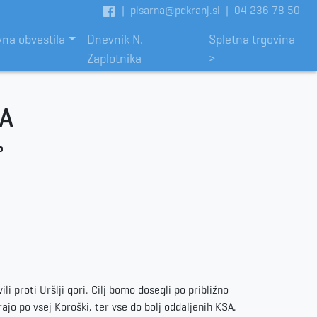
|
pisarna@pdkranj.si
|
04 236 78 50
vna obvestila
Dnevnik N.
Spletna trgovina
Zaplotnika
>
A
o
i proti Uršlji gori. Cilj bomo dosegli po približno
ajo po vsej Koroški, ter vse do bolj oddaljenih KSA.