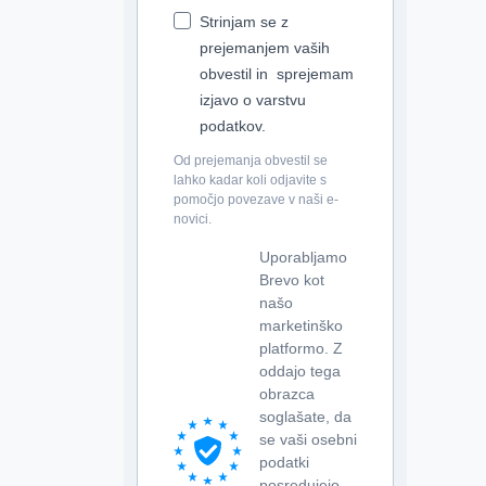
Strinjam se z
prejemanjem vaših
obvestil in sprejemam
izjavo o varstvu
podatkov.
Od prejemanja obvestil se
lahko kadar koli odjavite s
pomočjo povezave v naši e-
novici.
Uporabljamo
Brevo kot
našo
marketinško
platformo. Z
oddajo tega
obrazca
soglašate, da
se vaši osebni
podatki
posredujejo