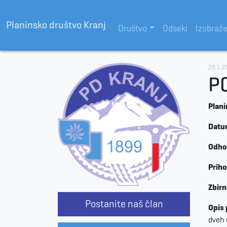
Planinsko društvo Kranj
Društvo
Odseki
Izobraž
29.1.2
P
Plani
Datu
Odho
Priho
Zbir
Postanite naš član
Opis
dveh 