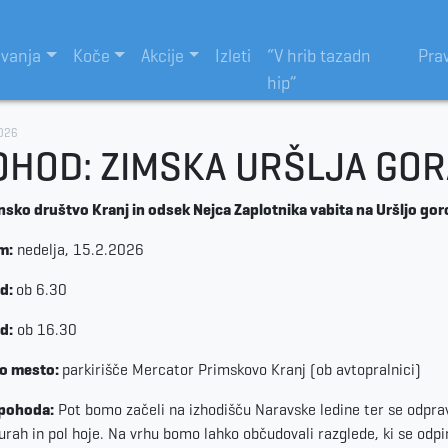
evanja
Koče
Akcije
Izleti
“V hrib tazadn
Pra
hip”
026
OHOD: ZIMSKA URŠLJA GOR
nsko društvo Kranj in odsek Nejca Zaplotnika vabita na Uršljo gor
m:
nedelja, 15.2.2026
d:
ob 6.30
d:
ob 16.30
no mesto:
parkirišče Mercator Primskovo Kranj (ob avtopralnici)
 pohoda:
Pot bomo začeli na izhodišču Naravske ledine ter se odpravil
urah in pol hoje. Na vrhu bomo lahko občudovali razglede, ki se odpir