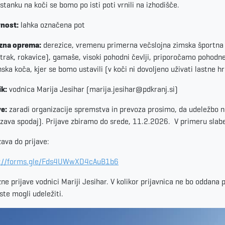
stanku na koči se bomo po isti poti vrnili na izhodišče.
nost:
lahka označena pot
zna oprema:
derezice, vremenu primerna večslojna zimska športna ob
trak, rokavice), gamaše, visoki pohodni čevlji, priporočamo pohodne p
nska koča, kjer se bomo ustavili (v koči ni dovoljeno uživati lastne hr
k:
vodnica Marija Jesihar (marija.jesihar@pdkranj.si)
ve:
zaradi organizacije spremstva in prevoza prosimo, da udeležbo n
zava spodaj). Prijave zbiramo do srede, 11.2.2026. V primeru sla
ava do prijave:
s://forms.gle/Fds4UWwXD4cAuB1b6
ne prijave vodnici Mariji Jesihar. V kolikor prijavnica ne bo oddana
ste mogli udeležiti.