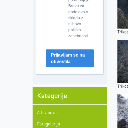
Brevu za
obdelavo v
skladu z
njihovo
politiko
Triko
zasebnosti.
Prijavljam se na
obvestila
Triko
Kategorije
Arhiv novic
Fotogalerija