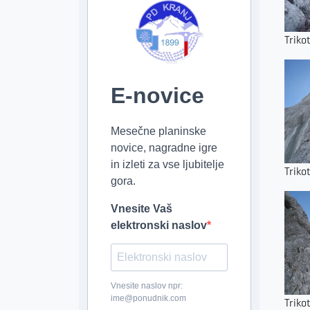
Triko
E-novice
Mesečne planinske
novice, nagradne igre
in izleti za vse ljubitelje
Triko
gora.
Vnesite Vaš
elektronski naslov
Vnesite naslov npr:
ime@ponudnik.com
Triko