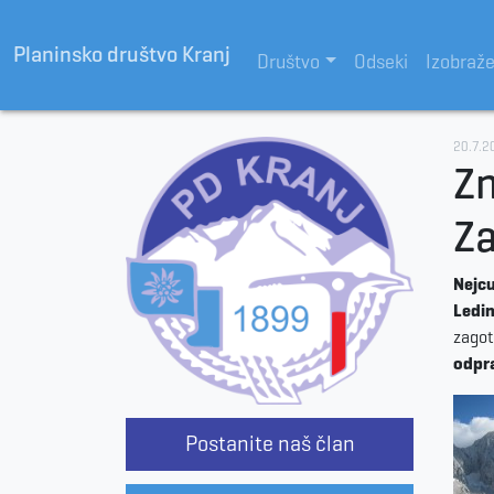
Planinsko društvo Kranj
Društvo
Odseki
Izobraž
20.7.2
Zn
Za
Nejcu
Ledi
zagot
odpra
Postanite naš član