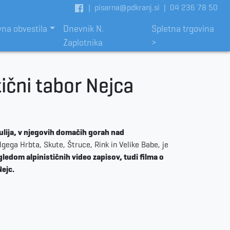
|
pisarna@pdkranj.si
|
04 236 78 50
vna obvestila
Dnevnik N.
Spletna trgovina
Zaplotnika
>
tični tabor Nejca
julija, v njegovih domačih gorah nad
lgega Hrbta, Skute, Štruce, Rink in Velike Babe, je
gledom alpinističnih video zapisov, tudi filma o
Nejc.