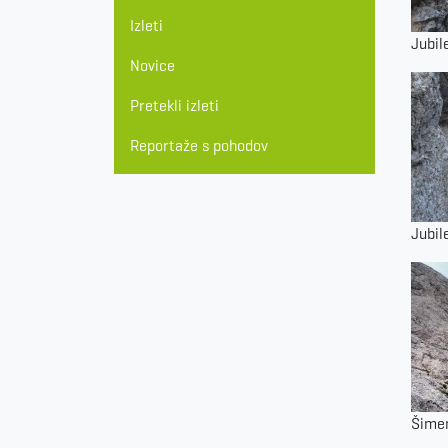
Izleti
Jubil
Novice
Pretekli izleti
Reportaže s pohodov
Jubil
Šime