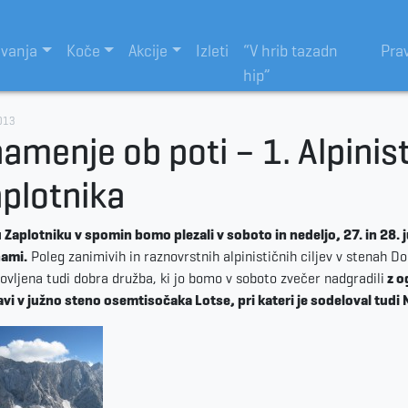
evanja
Koče
Akcije
Izleti
“V hrib tazadn
Pra
hip”
013
amenje ob poti – 1. Alpinis
plotnika
 Zaplotniku v spomin bomo plezali v soboto in nedeljo, 27. in 28. 
nami.
Poleg zanimivih in raznovrstnih alpinističnih ciljev v stenah Do
ovljena tudi dobra družba, ki jo bomo v soboto zvečer nadgradili
z o
vi v južno steno osemtisočaka Lotse, pri kateri je sodeloval tudi 