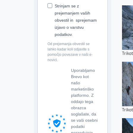
Strinjam se z
prejemanjem vaših
obvestil in sprejemam
izjavo o varstvu
podatkov.
Od prejemanja obvestil se
lahko kadar koli odjavite s
Triko
pomočjo povezave v naši e-
novici.
Uporabljamo
Brevo kot
našo
marketinško
platformo. Z
oddajo tega
obrazca
Triko
soglašate, da
se vaši osebni
podatki
posredujejo