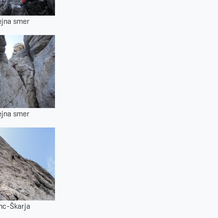
ejna smer
ejna smer
nc-Škarja