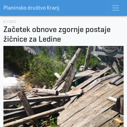
Planinsko društvo Kranj
6.7.2021
Začetek obnove zgornje postaje
žičnice za Ledine