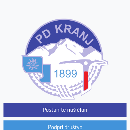
Postanite naš član
Podpri društvo