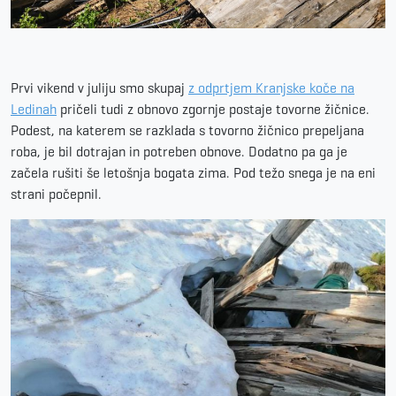
Prvi vikend v juliju smo skupaj
z odprtjem Kranjske koče na
Ledinah
pričeli tudi z obnovo zgornje postaje tovorne žičnice.
Podest, na katerem se razklada s tovorno žičnico prepeljana
roba, je bil dotrajan in potreben obnove. Dodatno pa ga je
začela rušiti še letošnja bogata zima. Pod težo snega je na eni
strani počepnil.