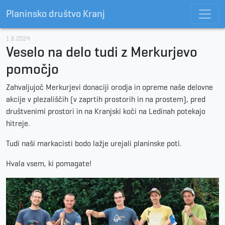
Planinsko društvo Kranj
1.8.2024
Veselo na delo tudi z Merkurjevo
pomočjo
Zahvaljujoč Merkurjevi donaciji orodja in opreme naše delovne
akcije v plezališčih (v zaprtih prostorih in na prostem), pred
društvenimi prostori in na Kranjski koči na Ledinah potekajo
hitreje.
Tudi naši markacisti bodo lažje urejali planinske poti.
Hvala vsem, ki pomagate!