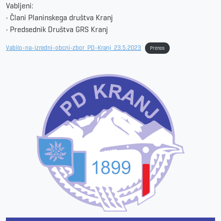
Vabljeni:
• Člani Planinskega društva Kranj
• Predsednik Društva GRS Kranj
Vabilo-na-izredni-obcni-zbor_PD-Kranj_23.5.2023
Prenos