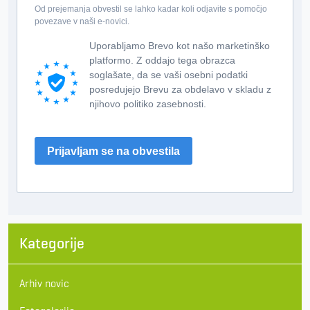
Od prejemanja obvestil se lahko kadar koli odjavite s pomočjo
povezave v naši e-novici.
Uporabljamo Brevo kot našo marketinško
platformo. Z oddajo tega obrazca
soglašate, da se vaši osebni podatki
posredujejo Brevu za obdelavo v skladu z
njihovo politiko zasebnosti.
Prijavljam se na obvestila
Kategorije
Arhiv novic