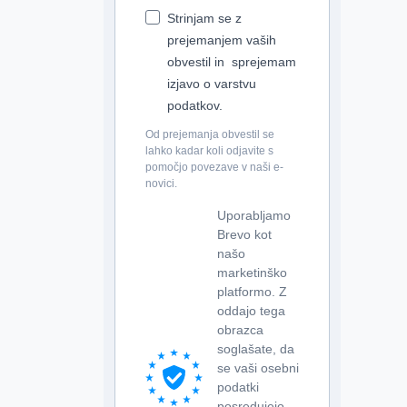
Strinjam se z
prejemanjem vaših
obvestil in sprejemam
izjavo o varstvu
podatkov.
Od prejemanja obvestil se
lahko kadar koli odjavite s
pomočjo povezave v naši e-
novici.
Uporabljamo
Brevo kot
našo
marketinško
platformo. Z
oddajo tega
obrazca
soglašate, da
se vaši osebni
podatki
posredujejo