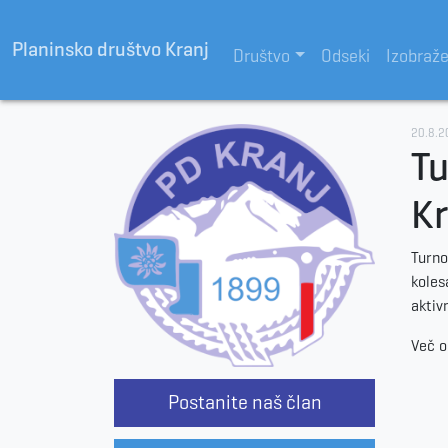
Planinsko društvo Kranj
Društvo
Odseki
Izobraž
20.8.2
Tu
Kr
Turno
koles
aktiv
Več o
Postanite naš član