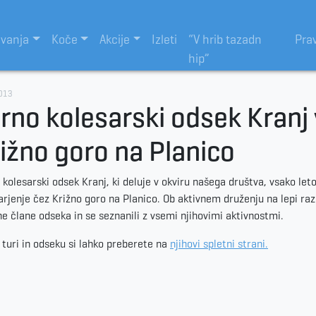
evanja
Koče
Akcije
Izleti
“V hrib tazadn
Pra
hip”
013
rno kolesarski odsek Kranj v
ižno goro na Planico
 kolesarski odsek Kranj, ki deluje v okviru našega društva, vsako leto
arjenje čez Križno goro na Planico. Ob aktivnem druženju na lepi raz
ne člane odseka in se seznanili z vsemi njihovimi aktivnostmi.
 turi in odseku si lahko preberete na
njihovi spletni strani.