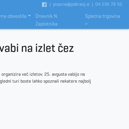
|
pisarna@pdkranj.si
|
04 236 78 50
vna obvestila
Dnevnik N.
Spletna trgovina
Zaplotnika
>
abi na izlet čez
 organizira več izletov. 25. avgusta vabijo na
gledni turi boste lahko spoznali nekatere najbolj