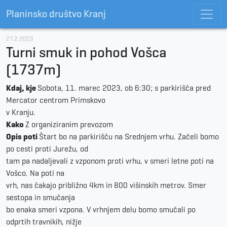
Planinsko društvo Kranj
27.2.2023
Turni smuk in pohod Vošca
(1737m)
Kdaj, kje
Sobota, 11. marec 2023, ob 6:30; s parkirišča pred
Mercator centrom Primskovo
v Kranju.
Kako
Z organiziranim prevozom
Opis poti
Štart bo na parkirišču na Srednjem vrhu. Začeli bomo
po cesti proti Jurežu, od
tam pa nadaljevali z vzponom proti vrhu, v smeri letne poti na
Vošco. Na poti na
vrh, nas čakajo približno 4km in 800 višinskih metrov. Smer
sestopa in smučanja
bo enaka smeri vzpona. V vrhnjem delu bomo smučali po
odprtih travnikih, nižje