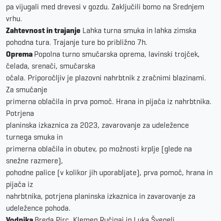
pa vijugali med drevesi v gozdu. Zaključili bomo na Srednjem
vrhu.
Zahtevnost in trajanje
Lahka turna smuka in lahka zimska
pohodna tura. Trajanje ture bo približno 7h.
Oprema
Popolna turno smučarska oprema, lavinski trojček,
čelada, srenači, smučarska
očala. Priporočljiv je plazovni nahrbtnik z zračnimi blazinami.
Za smučanje
primerna oblačila in prva pomoč. Hrana in pijača iz nahrbtnika.
Potrjena
planinska izkaznica za 2023, zavarovanje za udeležence
turnega smuka in
primerna oblačila in obutev, po možnosti krplje (glede na
snežne razmere),
pohodne palice (v kolikor jih uporabljate), prva pomoč, hrana in
pijača iz
nahrbtnika, potrjena planinska izkaznica in zavarovanje za
udeležence pohoda.
Vodnika
Breda Pirc, Klemen Ručigaj in Luka Švegelj