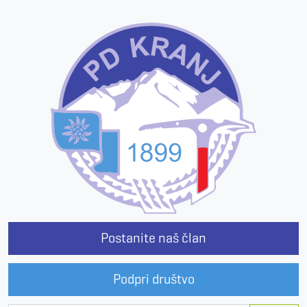
Postanite naš član
Podpri društvo