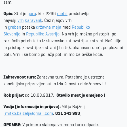
sam.
Opis:
Stol je
gora
, ki z 2236
metri
predstavlja
najvišji
vrh
Karavank
. Čez njegov vrh
in
greben
poteka
državna
meja
med
Republiko
Slovenijo
in
Republiko Avstrijo
. Na vrh je možno pristopiti po
različnih poteh tako iz slovenske kot avstrijske strani. Naš cilje
je pristop z avstrijske strani (Trate/Johannsenruhe), po plezalni
poti. Vrnili se bomo po lažji poti mimo Celovške koče.
Zahtevnost ture:
Zahtevna tura.
Potrebna je ustrezna
kondicijska pripravljenost in izkušenost udeležencev !!!
Rok prijav:
do 10.08.2017.
Število mest je omejeno !
Vodja (informacije in prijave):
Mitja Bajželj
(
mitko.bajzelj@gmail.com
,
031 343 993
)
OPOMBE:
V primeru slabega vremena tura odpade.