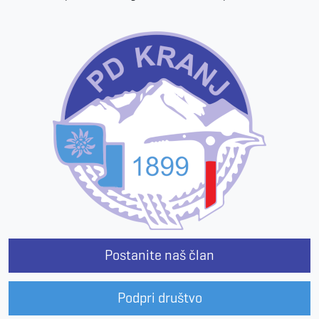
Postanite naš član
Podpri društvo