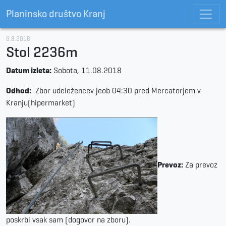
Planinsko društvo Kranj
8.8.2018
Stol 2236m
Datum izleta:
Sobota, 11.08.2018
Odhod:
Zbor udeležencev jeob 04:30 pred Mercatorjem v
Kranju(hipermarket)
Prevoz:
Za prevoz
poskrbi vsak sam (dogovor na zboru).