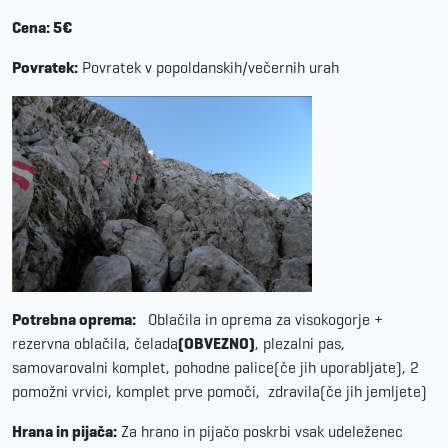
Cena: 5€
Povratek:
Povratek v popoldanskih/večernih urah
Potrebna oprema:
Oblačila in oprema za visokogorje +
rezervna oblačila, čelada
(OBVEZNO)
, plezalni pas,
samovarovalni komplet, pohodne palice(če jih uporabljate), 2
pomožni vrvici, komplet prve pomoči,
zdravila(če jih jemljete)
Hrana in pijača:
Za hrano in pijačo poskrbi vsak udeleženec