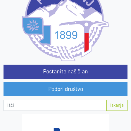
Postanite naš član
Podpri društvo
Iskanje