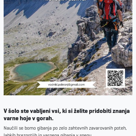
V šolo ste vabljeni vsi, ki si želite pridobiti znanja
varne hoje v gorah.
Naučili se bomo gibanja po zelo zahtevnih zavarovanih poteh,
lahkih brezpotjih in varnega gibanja v snegu.