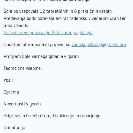
Šola bo vsebovala 12 teoretičnih in 6 praktičnih vsebin.
Predavanja bodo potekala enkrat tedensko v večernih urah ter
med vikendi.
Poročili prve generacije Šole varnega gibanja
Dodatne informacije in prijave na:
vodniki.pdkranj@gmail.com
Program Šole varnega gibanja v gorah
Teoretične vsebine:
Vozli
Oprema
Nevarnosti v gorah
Priprava in izvedba ture, bivakiranje in taborjenje
Orientacija