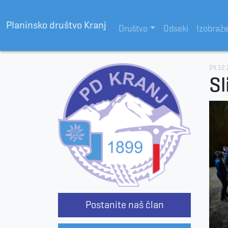
Planinsko društvo Kranj
Društvo
Odseki
Izobraž
24.12
Sl
Postanite naš član