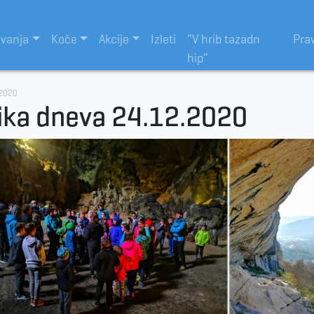
evanja
Koče
Akcije
Izleti
“V hrib tazadn
Pra
hip”
.2020
ika dneva 24.12.2020