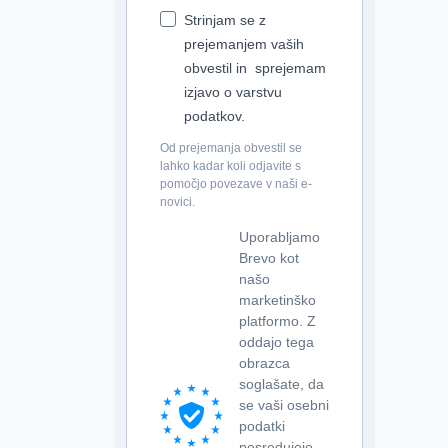
Strinjam se z
prejemanjem vaših
obvestil in sprejemam
izjavo o varstvu
podatkov.
Od prejemanja obvestil se
lahko kadar koli odjavite s
pomočjo povezave v naši e-
novici.
Uporabljamo
Brevo kot
našo
marketinško
platformo. Z
oddajo tega
obrazca
soglašate, da
se vaši osebni
podatki
posredujejo