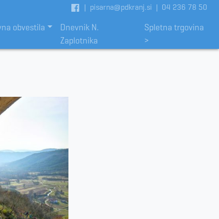
|
pisarna@pdkranj.si
|
04 236 78 50
vna obvestila
Dnevnik N.
Spletna trgovina
Zaplotnika
>