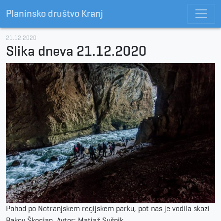
Planinsko društvo Kranj
21.12.2020
Slika dneva 21.12.2020
Pohod po Notranjskem regijskem parku, pot nas je vodila skozi
Rakov Škocjan. Avtor: Matjaž Sušnik