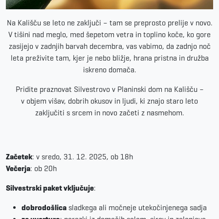
Na Kališču se leto ne zaključi – tam se preprosto prelije v novo.
V tišini nad meglo, med šepetom vetra in toplino koče, ko gore
zasijejo v zadnjih barvah decembra, vas vabimo, da zadnjo noč
leta preživite tam, kjer je nebo bližje, hrana pristna in družba
iskreno domača.
Pridite praznovat Silvestrovo v Planinski dom na Kališču –
v objem višav, dobrih okusov in ljudi, ki znajo staro leto
zaključiti s srcem in novo začeti z nasmehom.
Začetek
: v sredo, 31. 12. 2025, ob 18h
Večerja
: ob 20h
Silvestrski paket vključuje
:
dobrodošlica
sladkega ali močneje utekočinjenega sadja