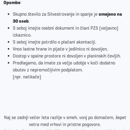
Opombe
:
Skupno število za Silvestrovanje in spanje je
omejeno na
30 oseb
.
S seboj imejte osebni dokument in člani PZS (veljavno)
izkaznico.
S seboj imejte potrdilo o plačani akontaciji.
Vnos lastne hrane in pijače v jedilnico ni dovoljen.
Dostop v spalne prostore ni dovoljen v planinskih čevljih.
Predlagamo, da imate za večje udobje v koči dodatno
obutev z nepremočljivim podplatom.
(npr. natikače)
Naj se zadnji večer leta razlije v smeh, vonj po domačem, šepet
vetra med vrhovi in pristne pogovore.