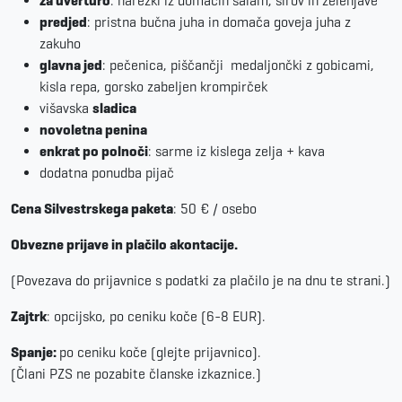
za uverturo
: narezki iz domačih salam, sirov in zelenjave
predjed
: pristna bučna juha in domača goveja juha z
zakuho
glavna jed
: pečenica, piščančji medaljončki z gobicami,
kisla repa, gorsko zabeljen krompirček
višavska
sladica
novoletna penina
enkrat po polnoči
: sarme iz kislega zelja + kava
dodatna ponudba pijač
Cena Silvestrskega paketa
: 50 € / osebo
Obvezne prijave in plačilo akontacije.
(Povezava do prijavnice s podatki za plačilo je na dnu te strani.)
Zajtrk
: opcijsko, po ceniku koče (6-8 EUR).
Spanje:
po ceniku koče (glejte prijavnico).
(Člani PZS ne pozabite članske izkaznice.)