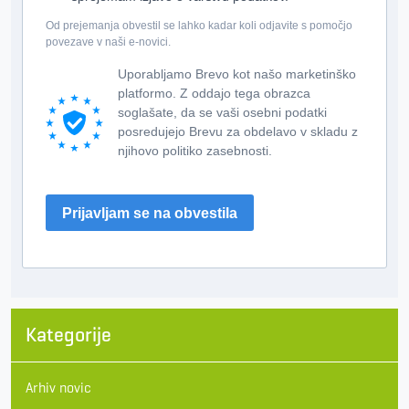
Od prejemanja obvestil se lahko kadar koli odjavite s pomočjo
povezave v naši e-novici.
Uporabljamo Brevo kot našo marketinško
platformo. Z oddajo tega obrazca
soglašate, da se vaši osebni podatki
posredujejo Brevu za obdelavo v skladu z
njihovo politiko zasebnosti.
Prijavljam se na obvestila
Kategorije
Arhiv novic