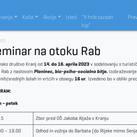
evanja
Koče
Akcije
Izleti
“V hrib tazadn
Pra
hip”
023
minar na otoku Rab
nsko društvo Kranj od
14. do 16. aprila 2023
v sodelovanju s turisti
 Rab z naslovom
Planinec, bio-psiho-socialno bitje
.
Izobraževanje
nih/srednjih šolah in vrtcih v obsegu
16 ur
. Izvedeno bo v obliki pre
RAM:
n – petek
15
Zbor pred OŠ Jakoba Aljaža v Kranju
30 – 19.00
Odhod in vožnja do Barbata (do Rijeke mimo Senja,