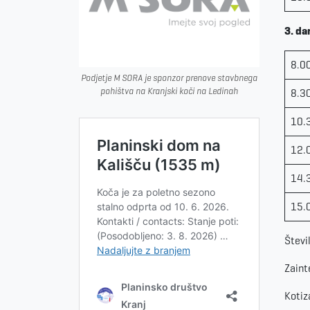
3. da
8.0
Podjetje M SORA je sponzor prenove stavbnega
pohištva na Kranjski koči na Ledinah
8.3
10.
12.
14.
15.
Števi
Zaint
Kotiz