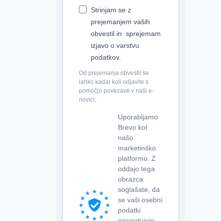
Strinjam se z
prejemanjem vaših
obvestil in sprejemam
izjavo o varstvu
podatkov.
Od prejemanja obvestil se
lahko kadar koli odjavite s
pomočjo povezave v naši e-
novici.
Uporabljamo
Brevo kot
našo
marketinško
platformo. Z
oddajo tega
obrazca
soglašate, da
se vaši osebni
podatki
posredujejo