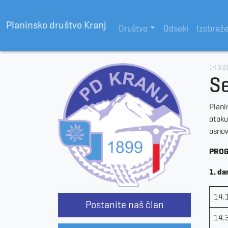
Planinsko društvo Kranj
Društvo
Odseki
Izobraž
14.3.2
Se
Plani
otoku
osnov
PROG
1. da
14.
Postanite naš član
14.