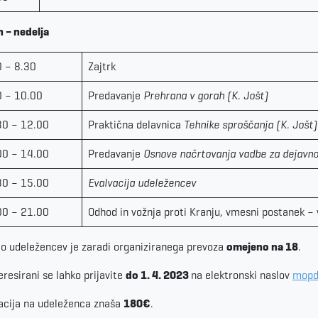
n – nedelja
0 – 8.30
Zajtrk
0 – 10.00
Predavanje
Prehrana v gorah (K. Jošt)
30 – 12.00
Praktična delavnica
Tehnike sproščanja (K. Jošt)
00 – 14.00
Predavanje
Osnove načrtovanja vadbe za dejavno
30 – 15.00
Evalvacija udeležencev
00 – 21.00
Odhod in vožnja proti Kranju, vmesni postanek – 
lo udeležencev je zaradi organiziranega prevoza
omejeno na 18
.
eresirani se lahko prijavite
do 1. 4. 2023
na elektronski naslov
mopd
acija na udeleženca znaša
180€
.