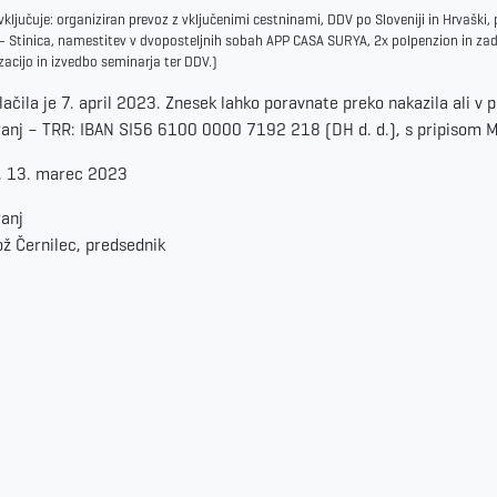
ključuje: organiziran prevoz z vključenimi cestninami, DDV po Sloveniji in Hrvaški, p
– Stinica, namestitev v dvoposteljnih sobah APP CASA SURYA, 2x polpenzion in zadn
zacijo in izvedbo seminarja ter DDV.)
lačila je 7. april 2023. Znesek lahko poravnate preko nakazila ali v p
anj – TRR: IBAN SI56 6100 0000 7192 218 (DH d. d.), s pripisom 
, 13. marec 2023
anj
ž Černilec, predsednik