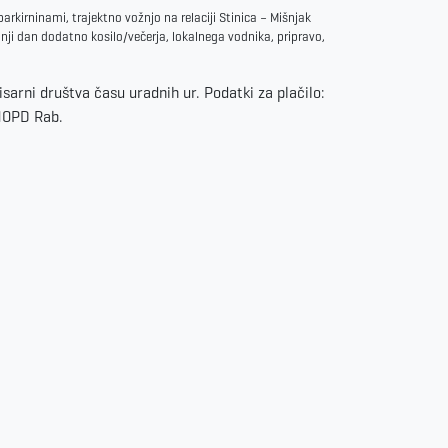
arkirninami, trajektno vožnjo na relaciji Stinica – Mišnjak
ji dan dodatno kosilo/večerja, lokalnega vodnika, pripravo,
isarni društva času uradnih ur. Podatki za plačilo:
MOPD Rab.