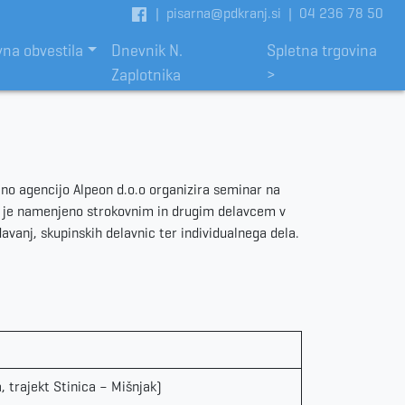
|
pisarna@pdkranj.si
|
04 236 78 50
vna obvestila
Dnevnik N.
Spletna trgovina
Zaplotnika
>
čno agencijo Alpeon d.o.o organizira seminar na
 je namenjeno strokovnim in drugim delavcem v
davanj, skupinskih delavnic ter individualnega dela.
 trajekt Stinica – Mišnjak)