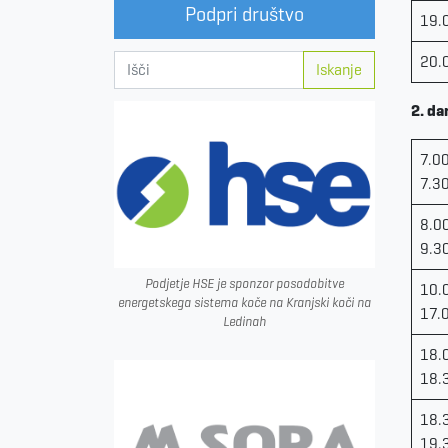
Podpri društvo
19.
20.
Iskanje
2. da
7.0
7.3
8.0
9.3
Podjetje HSE je sponzor posodobitve
10.
energetskega sistema koče na Kranjski koči na
17.
Ledinah
18.
18.
18.
19.