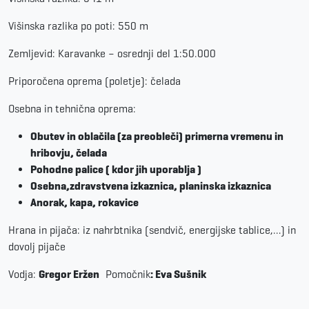
Višinska razlika po poti: 550 m
Zemljevid: Karavanke – osrednji del 1:50.000
Priporočena oprema (poletje): čelada
Osebna in tehni
čna oprema:
Obutev in obla
čila (za preobleči) primerna vremenu in
hribovju, čelada
Pohodne palice
( kdor jih uporablja )
Osebna,zdravstvena izkaznica, planinska izkaznica
Anorak
, kapa, rokavice
Hrana in pija
ča
: iz nahrbtnika (sendvič, energijske tablice,…) in
dovolj pijače
Vodja
:
Gregor Eržen
Pomočnik
: Eva Sušnik