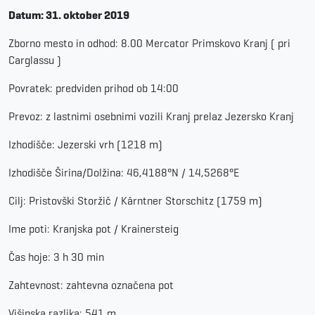
Datum:
31
. oktober 2019
Zborno mesto in odhod:
8.00 Mercator Primskovo Kranj ( pri
Carglassu )
Povratek: predviden prihod ob
14:00
Prevoz: z lastnimi osebnimi vozili
Kranj prelaz Jezersko Kranj
Izhodi
šče: Jezerski vrh (1218 m)
Izhodišče Širina/Dolžina: 46,4188°N / 14,5268°E
Cilj: Pristovški Storžič / Kärntner Storschitz (1759 m)
Ime poti: Kranjska pot / Krainersteig
Čas hoje: 3 h 30 min
Zahtevnost: zahtevna označena pot
Višinska razlika: 541 m