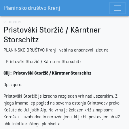
Planinsko društvo Kranj
29.10.2019
Pristovški Storžič / Kärntner
Storschitz
PLANINSKO DRUŠTVO Kranj
vabi na enodnevni izlet na
Pristovški Storžič / Kärntner Storschitz
Cilj :
Pristovški Storži
č / Kärntner Storschitz
Opis gore:
Pristovški Storžič je izredno razgleden vrh nad Jezerskim. Z
njega imamo lep pogled na severna ostenja Grintovcev preko
Košute do Julijskih Alp. Na vrhu je železen križ z napisom:
Koroška – svobodna in nerazdeljena, ki je bil postavljen ob 42.
obletnici koroškega plebiscita.