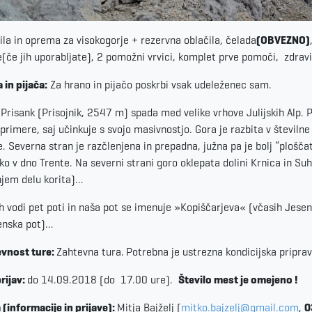
ila in oprema za visokogorje + rezervna oblačila, čelada
(OBVEZNO)
e(če jih uporabljate), 2 pomožni vrvici, komplet prve pomoči,
zdravi
 in pijača:
Za hrano in pijačo poskrbi vsak udeleženec sam.
:
Prisank (Prisojnik, 2547 m) spada med velike vrhove Julijskih Alp. 
primere, saj učinkuje s svojo masivnostjo. Gora je razbita v številne
e. Severna stran je razčlenjena in prepadna, južna pa je bolj “plošč
ko v dno Trente. Na severni strani goro oklepata dolini Krnica in Suha
jem delu korita)…
h vodi pet poti in naša pot se imenuje »Kopiščarjeva« (včasih Jes
enska pot)…
vnost ture:
Zahtevna tura.
Potrebna je ustrezna kondicijska priprav
rijav:
do 14.09.2018 (do
17.00 ure).
Število mest je omejeno !
 (informacije in prijave):
Mitja Bajželj (
mitko.bajzelj@gmail.com
,
0