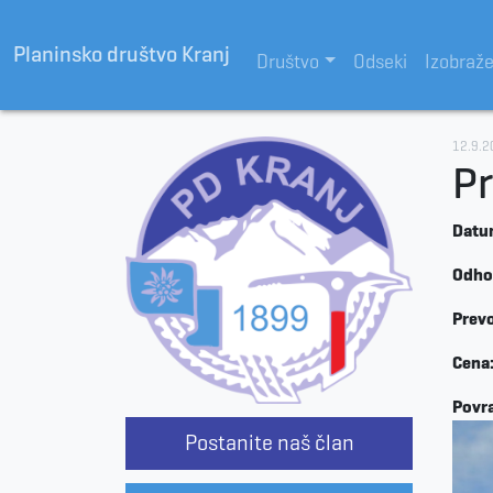
Planinsko društvo Kranj
Društvo
Odseki
Izobraž
12.9.2
Pr
Datum
Odho
Prevo
Cena
Povra
Postanite naš član