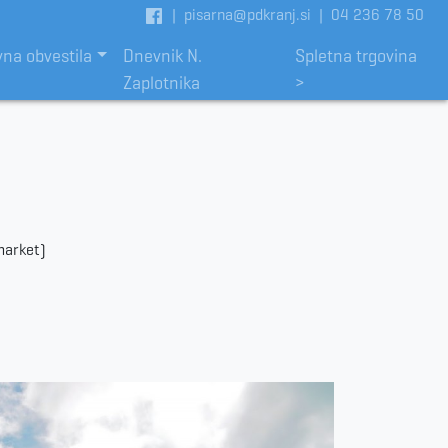
|
pisarna@pdkranj.si
|
04 236 78 50
vna obvestila
Dnevnik N.
Spletna trgovina
Zaplotnika
>
market)