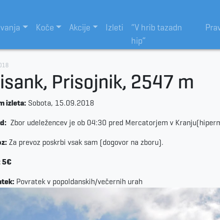
evanja
Koče
Akcije
Izleti
“V hrib tazadn
Pra
hip”
018
isank, Prisojnik, 2547 m
 izleta:
Sobota, 15.09.2018
d:
Zbor udeležencev je ob 04:30 pred Mercatorjem v Kranju(hiper
z:
Za prevoz poskrbi vsak sam (dogovor na zboru).
: 5€
tek:
Povratek v popoldanskih/večernih urah