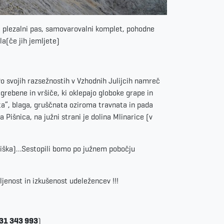
, plezalni pas, samovarovalni komplet, pohodne
la(če jih jemljete)
Po svojih razsežnostih v Vzhodnih Julijcih namreč
 grebene in vršiče, ki oklepajo globoke grape in
ata”, blaga, gruščnata oziroma travnata in pada
 Pišnica, na južni strani je dolina Mlinarice (v
eniška)…Sestopili bomo po južnem pobočju
ljenost in izkušenost udeležencev !!!
31 343 993
)