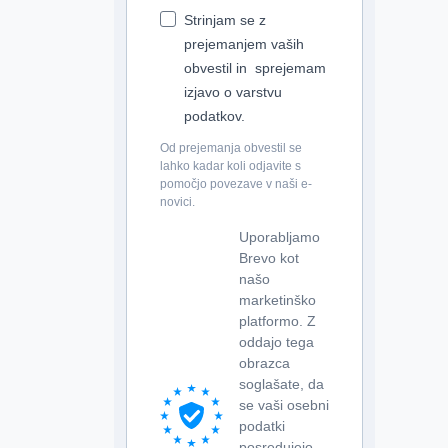
Strinjam se z
prejemanjem vaših
obvestil in sprejemam
izjavo o varstvu
podatkov.
Od prejemanja obvestil se
lahko kadar koli odjavite s
pomočjo povezave v naši e-
novici.
Uporabljamo
Brevo kot
našo
marketinško
platformo. Z
oddajo tega
obrazca
soglašate, da
se vaši osebni
podatki
posredujejo