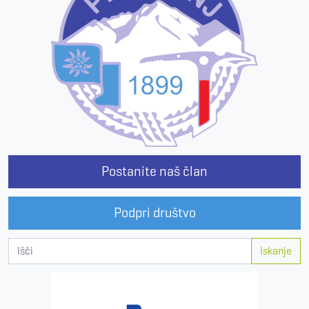
Postanite naš član
Podpri društvo
Iskanje