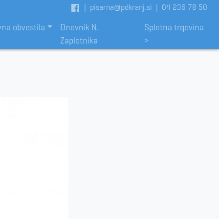
|
pisarna@pdkranj.si
|
04 236 78 50
vna obvestila
Dnevnik N.
Spletna trgovina
Zaplotnika
>