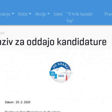
evanja
Koče
Akcije
Izleti
“V hrib tazadn
Pra
hip”
020
ziv za oddajo kandidature