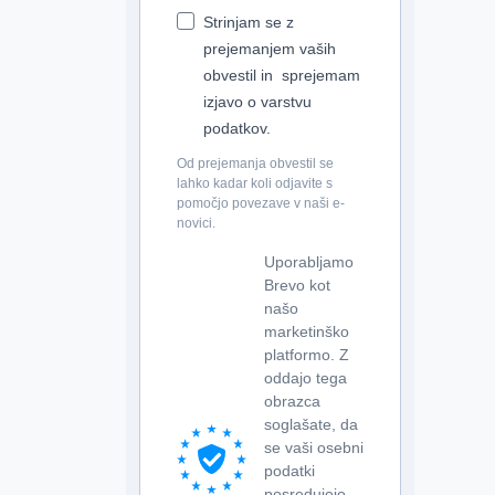
Strinjam se z
prejemanjem vaših
obvestil in sprejemam
izjavo o varstvu
podatkov.
Od prejemanja obvestil se
lahko kadar koli odjavite s
pomočjo povezave v naši e-
novici.
Uporabljamo
Brevo kot
našo
marketinško
platformo. Z
oddajo tega
obrazca
soglašate, da
se vaši osebni
podatki
posredujejo