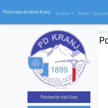
Planinsko društvo Kranj
Društvo
Odseki
Izobraž
25.2.2
Po
Postanite naš član