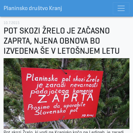
Planinsko društvo Kranj
10.7.2015
POT SKOZI ŽRELO JE ZAČASNO
ZAPRTA, NJENA OBNOVA BO
IZVEDENA ŠE V LETOŠNJEM LETU
Pot skozi Žrelo, ki vodi na Kranjsko kočo na Ledinah, je zaradi