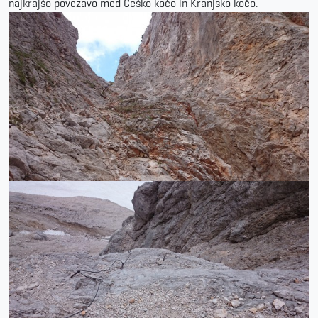
najkrajšo povezavo med Češko kočo in Kranjsko kočo.