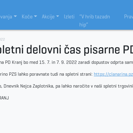
evanja
Koče
Akcije
Izleti
“V hrib tazadn
Pra
hip”
022
letni delovni čas pisarne P
na PD Kranj bo med 15. 7. in 7. 9. 2022 zaradi dopustov odprta samo
rino PZS lahko poravnate tudi na spletni strani:
https://clanarina.pz
o, Dnevnik Nejca Zaplotnika, pa lahko naročite v naši spletni trgovin
RANJ