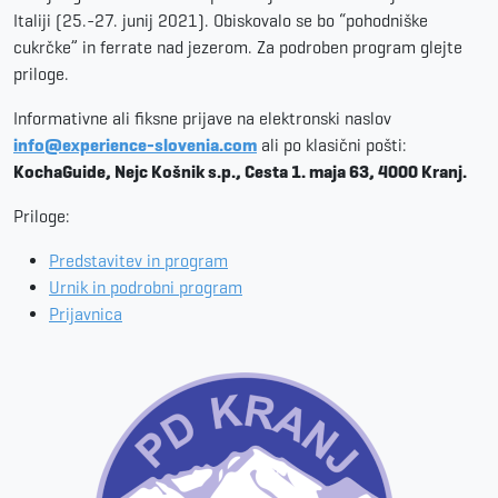
Italiji (25.-27. junij 2021). Obiskovalo se bo “pohodniške
cukrčke” in ferrate nad jezerom. Za podroben program glejte
priloge.
Informativne ali fiksne prijave na elektronski naslov
info@experience-slovenia.com
ali po klasični pošti:
KochaGuide, Nejc Košnik s.p., Cesta 1. maja 63, 4000 Kranj.
Priloge:
Predstavitev in program
Urnik in podrobni program
Prijavnica