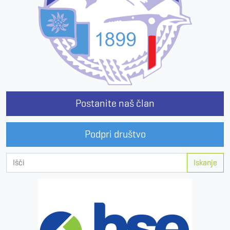
Postanite naš član
Podpri društvo
Iskanje