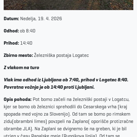
Datum:
Nedelja, 19. 4. 2026
Odhod:
ob 8:40
Prihod:
14:40
Zbirno mesto:
Železniška postaja Logatec
Z vlakom na turo
Vlak ima odhod iz Ljubljana ob 7:40, prihod v Logatec 8:40.
Povratna vožnja je ob 14:40 proti Ljubljani.
Opis pohoda:
Pot bomo začeli na železniški postaji v Logatcu,
kjer se bomo ob železnici sprehodili do Cesarskega vrha (kraj
spopada med vojno za Slovenijo). Od tam se bomo po rimskem
zidu(obrambni limes) povzpeli na Zaplano( oporišče protizračne
obrambe JLA). Na Zaplani se dvignemo še na greben, ki je bil
utrjen v času Rapalske meje (Rupnikova linija). Od tam se