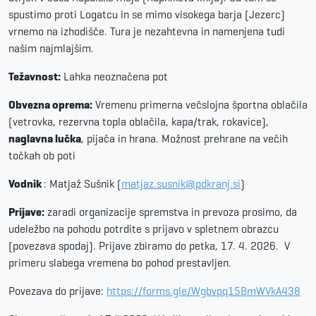
spustimo proti Logatcu in se mimo visokega barja (Jezerc)
vrnemo na izhodišče. Tura je nezahtevna in namenjena tudi
našim najmlajšim.
Težavnost:
Lahka neoznačena pot
Obvezna oprema:
Vremenu primerna večslojna športna oblačila
(vetrovka, rezervna topla oblačila, kapa/trak, rokavice),
naglavna lučka
, pijača in hrana. Možnost prehrane na večih
točkah ob poti
Vodnik
: Matjaž Sušnik (
matjaz.susnik@pdkranj.si
)
Prijave:
zaradi organizacije spremstva in prevoza prosimo, da
udeležbo na pohodu potrdite s prijavo v spletnem obrazcu
(povezava spodaj). Prijave zbiramo do petka, 17. 4. 2026. V
primeru slabega vremena bo pohod prestavljen.
Povezava do prijave:
https://forms.gle/Wgbvpq15BmWVkA438