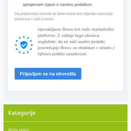
sprejemam izjavo o varstvu podatkov.
Od prejemanja obvestil se lahko kadar koli odjavite s pomočjo
povezave v naši e-novici.
Uporabljamo Brevo kot našo marketinško
platformo. Z oddajo tega obrazca
soglašate, da se vaši osebni podatki
posredujejo Brevu za obdelavo v skladu z
njihovo politiko zasebnosti.
Prijavljam se na obvestila
Kategorije
Arhiv novic