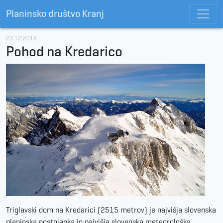
Planinsko društvo Kranj
23.12.2018
Pohod na Kredarico
Triglavski dom na Kredarici (2515 metrov) je najvišja slovenska
planinska postojanka in najvišja slovenska meteorološka