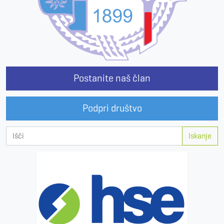
Postanite naš član
Podpri društvo
Iskanje