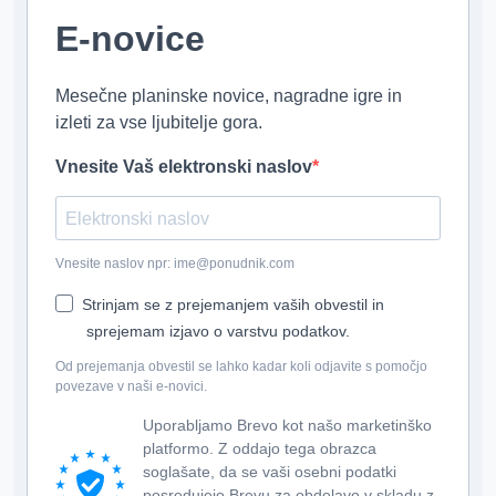
E-novice
Mesečne planinske novice, nagradne igre in
izleti za vse ljubitelje gora.
Vnesite Vaš elektronski naslov
Vnesite naslov npr: ime@ponudnik.com
Strinjam se z prejemanjem vaših obvestil in
sprejemam izjavo o varstvu podatkov.
Od prejemanja obvestil se lahko kadar koli odjavite s pomočjo
povezave v naši e-novici.
Uporabljamo Brevo kot našo marketinško
platformo. Z oddajo tega obrazca
soglašate, da se vaši osebni podatki
posredujejo Brevu za obdelavo v skladu z