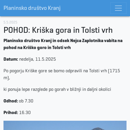
Planinsko društvo Kranj
5.5.2025
POHOD: Kriška gora in Tolsti vrh
Planinsko društvo Kranj in odsek Nejca Zaplotnika vabita na
pohod na Kriško goro in Tolsti vrh
Datum:
nedelja, 11.5.2025
Po pogorju Kriške gore se bomo odpravili na Tolsti vrh (1715
m),
ki ponuja lepe razglede po gorah v bližnji in daljni okolici
Odhod:
ob 7.30
Prihod:
16.30