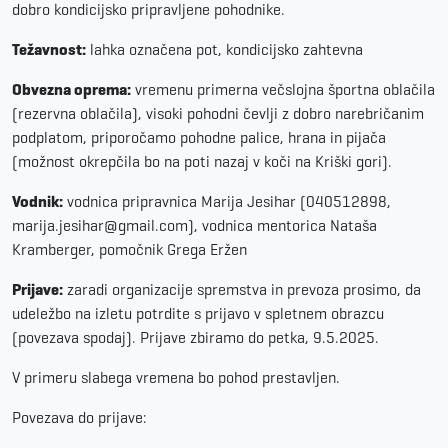
dobro kondicijsko pripravljene pohodnike.
Težavnost:
lahka označena pot, kondicijsko zahtevna
Obvezna oprema:
vremenu primerna večslojna športna oblačila
(rezervna oblačila), visoki pohodni čevlji z dobro narebričanim
podplatom, priporočamo pohodne palice, hrana in pijača
(možnost okrepčila bo na poti nazaj v koči na Kriški gori).
Vodnik:
vodnica pripravnica Marija Jesihar (040512898,
marija.jesihar@gmail.com), vodnica mentorica Nataša
Kramberger, pomočnik Grega Eržen
Prijave:
zaradi organizacije spremstva in prevoza prosimo, da
udeležbo na izletu potrdite s prijavo v spletnem obrazcu
(povezava spodaj). Prijave zbiramo do petka, 9.5.2025.
V primeru slabega vremena bo pohod prestavljen.
Povezava do prijave: