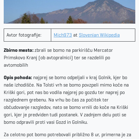
Avtor fotografije:
Mich973
at
Slovenian Wikipedia
Zbirno mesto:
zbrali se bomo na parkirišču Mercator
Primskovo Kranj (ob avtopralnici) ter se razdelili po
avtomobilih
Opis pohoda:
najprej se bomo odpeljali v kraj Golnik, kjer bo
naše izhodišče. Na Tolsti vrh se bomo povzpeli mimo koče na
Kriški gori, pot nas bo vodila najprej po gozdu ter naprej po
razglednem grebenu. Na vrhu bo čas za počitek ter
občudovanje razgledov, nato se bomo vrnili do koče na Kriški
gori, kjer je predviden tudi postanek. V zadnjem delu poti se
bomo odpravili proti vasi Gozd in Golniku.
Za celotno pot bomo potrebovali približno 8 ur, primerna je za