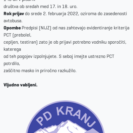
društva ob sredah med 17. in 18. uro.
Rok prijav
do srede 2. februarja 2022, oziroma do zasedenosti
avtobusa.
Opombe
Predpisi (NIJZ) od nas zahtevajo evidentiranje kriterija
PCT (prebolel,
cepljen, testiran) zato je ob prijavi potrebno vodniku sporočiti,
katerega
od teh pogojev izpolnjujete. S seboj imejte ustrezno PCT
potrdilo,
zaščitno masko in priročno razkužilo.
Vljudno vabljeni.