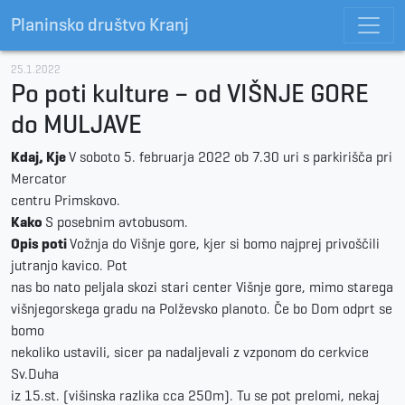
Planinsko društvo Kranj
25.1.2022
Po poti kulture – od VIŠNJE GORE
do MULJAVE
Kdaj, Kje
V soboto 5. februarja 2022 ob 7.30 uri s parkirišča pri
Mercator
centru Primskovo.
Kako
S posebnim avtobusom.
Opis poti
Vožnja do Višnje gore, kjer si bomo najprej privoščili
jutranjo kavico. Pot
nas bo nato peljala skozi stari center Višnje gore, mimo starega
višnjegorskega gradu na Polževsko planoto. Če bo Dom odprt se
bomo
nekoliko ustavili, sicer pa nadaljevali z vzponom do cerkvice
Sv.Duha
iz 15.st. (višinska razlika cca 250m). Tu se pot prelomi, nekaj