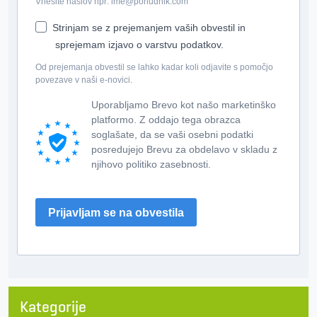
Vnesite naslov npr: ime@ponudnik.com
Strinjam se z prejemanjem vaših obvestil in
sprejemam izjavo o varstvu podatkov.
Od prejemanja obvestil se lahko kadar koli odjavite s pomočjo
povezave v naši e-novici.
Uporabljamo Brevo kot našo marketinško
platformo. Z oddajo tega obrazca
soglašate, da se vaši osebni podatki
posredujejo Brevu za obdelavo v skladu z
njihovo politiko zasebnosti.
Prijavljam se na obvestila
Kategorije