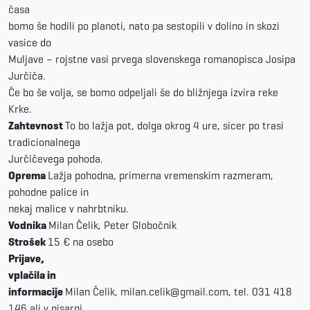
časa
bomo še hodili po planoti, nato pa sestopili v dolino in skozi
vasice do
Muljave – rojstne vasi prvega slovenskega romanopisca Josipa
Jurčiča.
Če bo še volja, se bomo odpeljali še do bližnjega izvira reke
Krke.
Zahtevnost
To bo lažja pot, dolga okrog 4 ure, sicer po trasi
tradicionalnega
Jurčičevega pohoda.
Oprema
Lažja pohodna, primerna vremenskim razmeram,
pohodne palice in
nekaj malice v nahrbtniku.
Vodnika
Milan Čelik, Peter Globočnik
Strošek
15 € na osebo
Prijave,
vplačila in
informacije
Milan Čelik, milan.celik@gmail.com, tel. 031 418
146 ali v pisarni