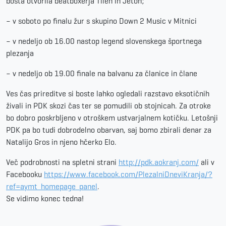
bosta otvorila beatboxerja Tilen in Jeton;
– v soboto po finalu žur s skupino Down 2 Music v Mitnici
– v nedeljo ob 16.00 nastop legend slovenskega športnega
plezanja
– v nedeljo ob 19.00 finale na balvanu za članice in člane
Ves čas prireditve si boste lahko ogledali razstavo eksotičnih
živali in PDK skozi čas ter se pomudili ob stojnicah. Za otroke
bo dobro poskrbljeno v otroškem ustvarjalnem kotičku. Letošnji
PDK pa bo tudi dobrodelno obarvan, saj bomo zbirali denar za
Natalijo Gros in njeno hčerko Elo.
Več podrobnosti na spletni strani
http://pdk.aokranj.com/
ali v
Facebooku
https://www.facebook.com/
PlezalniDneviKranja/?
ref=aymt_
homepage_panel
.
Se vidimo konec tedna!