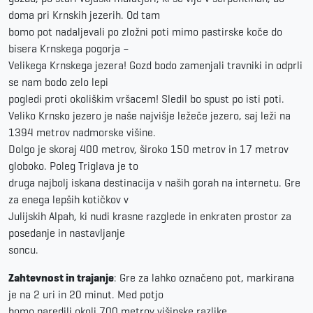
doma pri Krnskih jezerih. Od tam
bomo pot nadaljevali po zložni poti mimo pastirske koče do
bisera Krnskega pogorja –
Velikega Krnskega jezera! Gozd bodo zamenjali travniki in odprli
se nam bodo zelo lepi
pogledi proti okoliškim vršacem! Sledil bo spust po isti poti.
Veliko Krnsko jezero je naše najvišje ležeče jezero, saj leži na
1394 metrov nadmorske višine.
Dolgo je skoraj 400 metrov, široko 150 metrov in 17 metrov
globoko. Poleg Triglava je to
druga najbolj iskana destinacija v naših gorah na internetu. Gre
za enega lepših kotičkov v
Julijskih Alpah, ki nudi krasne razglede in enkraten prostor za
posedanje in nastavljanje
soncu.
Zahtevnost in trajanje
: Gre za lahko označeno pot, markirana
je na 2 uri in 20 minut. Med potjo
bomo naredili okoli 700 metrov višinske razlike.