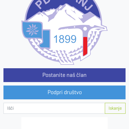
Postanite naš član
Podpri društvo
Iskanje