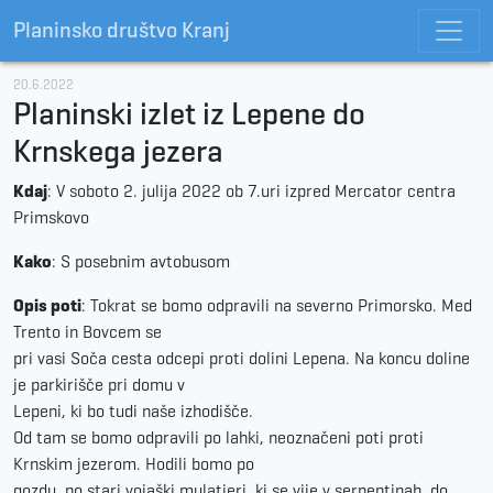
Planinsko društvo Kranj
20.6.2022
Planinski izlet iz Lepene do
Krnskega jezera
Kdaj
: V soboto 2. julija 2022 ob 7.uri izpred Mercator centra
Primskovo
Kako
: S posebnim avtobusom
Opis poti
: Tokrat se bomo odpravili na severno Primorsko. Med
Trento in Bovcem se
pri vasi Soča cesta odcepi proti dolini Lepena. Na koncu doline
je parkirišče pri domu v
Lepeni, ki bo tudi naše izhodišče.
Od tam se bomo odpravili po lahki, neoznačeni poti proti
Krnskim jezerom. Hodili bomo po
gozdu, po stari vojaški mulatjeri, ki se vije v serpentinah, do