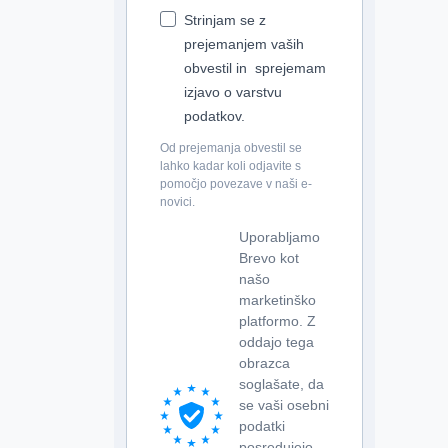
Strinjam se z
prejemanjem vaših
obvestil in sprejemam
izjavo o varstvu
podatkov.
Od prejemanja obvestil se
lahko kadar koli odjavite s
pomočjo povezave v naši e-
novici.
Uporabljamo
Brevo kot
našo
marketinško
platformo. Z
oddajo tega
obrazca
soglašate, da
se vaši osebni
podatki
posredujejo