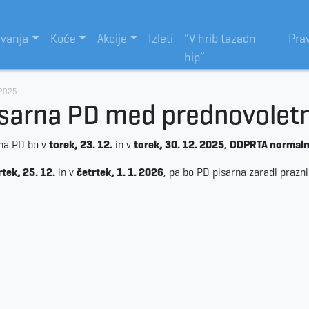
evanja
Koče
Akcije
Izleti
“V hrib tazadn
Pra
hip”
.2025
sarna PD med prednovoletn
na PD bo v
torek, 23. 12.
in v
torek, 30. 12. 2025
,
ODPRTA normal
rtek, 25. 12.
in v
četrtek, 1. 1. 2026
, pa bo PD pisarna zaradi prazn