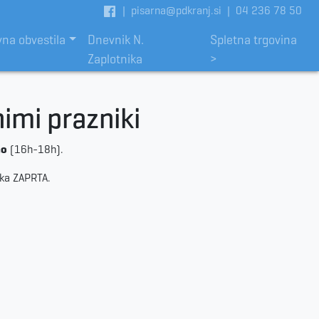
|
pisarna@pdkranj.si
|
04 236 78 50
vna obvestila
Dnevnik N.
Spletna trgovina
Zaplotnika
>
imi prazniki
no
(16h-18h).
ika ZAPRTA.