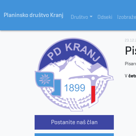
Planinsko društvo Kranj
Društvo
Odseki
Izobraž
23.12
Pi
Pisar
V
čet
Postanite naš član