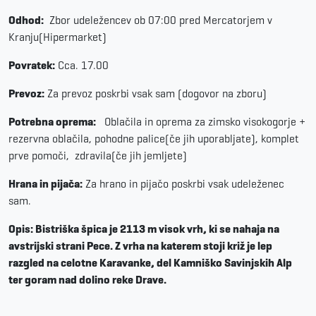
Odhod:
Zbor udeležencev ob 07:00 pred Mercatorjem v
Kranju(Hipermarket)
Povratek:
Cca. 17.00
Prevoz:
Za prevoz poskrbi vsak sam (dogovor na zboru)
Potrebna oprema:
Oblačila in oprema za zimsko visokogorje +
rezervna oblačila, pohodne palice(če jih uporabljate), komplet
prve pomoči, zdravila(če jih jemljete)
Hrana in pijača:
Za hrano in pijačo poskrbi vsak udeleženec
sam.
Opis: Bistriška špica je 2113 m visok vrh, ki se nahaja na
avstrijski strani Pece. Z vrha na katerem stoji križ je lep
razgled na celotne Karavanke, del Kamniško Savinjskih Alp
ter goram nad dolino reke Drave.