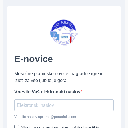
E-novice
Mesečne planinske novice, nagradne igre in
izleti za vse ljubitelje gora.
Vnesite Vaš elektronski naslov
Vnesite naslov npr: ime@ponudnik.com
Strinjam se z prejemanjem vaših obvestil in