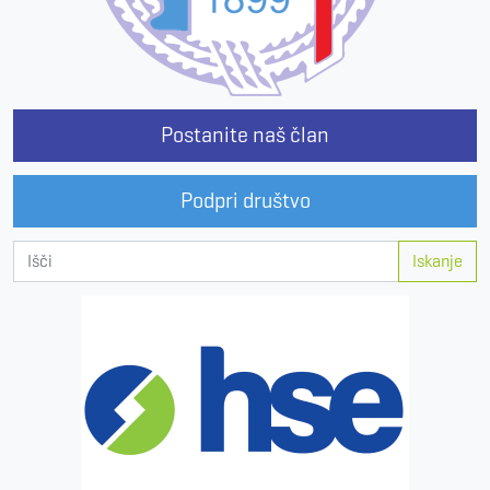
Postanite naš član
Podpri društvo
Iskanje