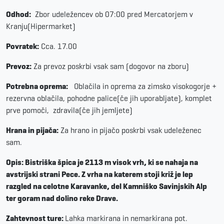
Odhod:
Zbor udeležencev ob 07:00 pred Mercatorjem v
Kranju(Hipermarket)
Povratek:
Cca. 17.00
Prevoz:
Za prevoz poskrbi vsak sam (dogovor na zboru)
Potrebna oprema:
Oblačila in oprema za zimsko visokogorje +
rezervna oblačila, pohodne palice(če jih uporabljate), komplet
prve pomoči,
zdravila(če jih jemljete)
Hrana in pijača:
Za hrano in pijačo poskrbi vsak udeleženec
sam.
Opis: Bistriška špica je 2113 m visok vrh, ki se nahaja na
avstrijski strani Pece. Z vrha na katerem stoji križ je lep
razgled na celotne Karavanke, del Kamniško Savinjskih Alp
ter goram nad dolino reke Drave.
Zahtevnost ture:
Lahka markirana in nemarkirana pot.