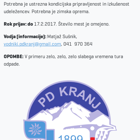
Potrebna je ustrezna kondicijska pripravljenost in izkušenost
udeležencev. Potrebna je zimska oprema.
Rok prijav: do
17.2.2017. Število mest je omejeno.
Vodja (informacije):
Matjaž Sušnik,
vodniki.pdkranj@gmail.com
, 041
970 364
OPOMBE:
V primeru zelo, zelo, zelo slabega vremena tura
odpade.