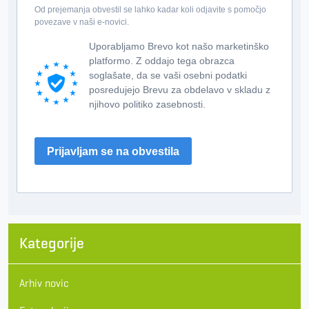
Od prejemanja obvestil se lahko kadar koli odjavite s pomočjo
povezave v naši e-novici.
Uporabljamo Brevo kot našo marketinško
platformo. Z oddajo tega obrazca
soglašate, da se vaši osebni podatki
posredujejo Brevu za obdelavo v skladu z
njihovo politiko zasebnosti.
Prijavljam se na obvestila
Kategorije
Arhiv novic