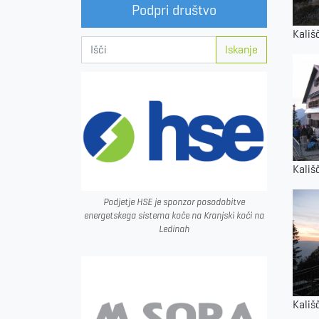
Podpri društvo
Kališ
Iskanje
Kališ
Podjetje HSE je sponzor posodobitve
energetskega sistema koče na Kranjski koči na
Ledinah
Kališ