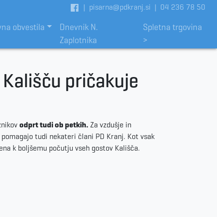
|
pisarna@pdkranj.si
|
04 236 78 50
vna obvestila
Dnevnik N.
Spletna trgovina
Zaplotnika
>
 Kališču pričakuje
aznikov
odprt tudi ob petkih.
Za vzdušje in
 pomagajo tudi nekateri člani PD Kranj. Kot vsak
rjena k boljšemu počutju vseh gostov Kališča.