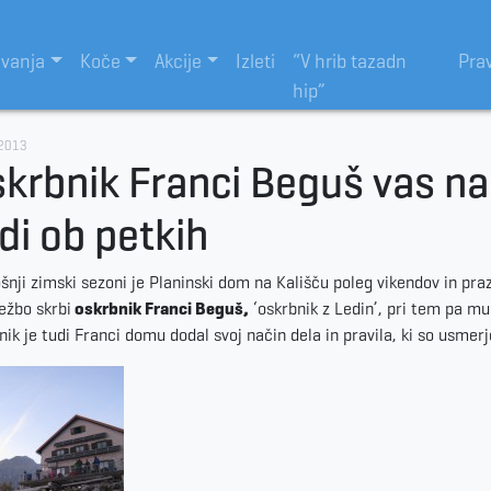
evanja
Koče
Akcije
Izleti
“V hrib tazadn
Pra
hip”
.2013
krbnik Franci Beguš vas na
di ob petkih
ošnji zimski sezoni je Planinski dom na Kališču poleg vikendov in pr
ežbo skrbi
oskrbnik Franci Beguš,
‘oskrbnik z Ledin’, pri tem pa mu
nik je tudi Franci domu dodal svoj način dela in pravila, ki so usme