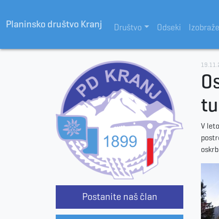
Planinsko društvo Kranj
Društvo
Odseki
Izobraž
19.11
Os
tu
V let
postr
oskrb
Postanite naš član