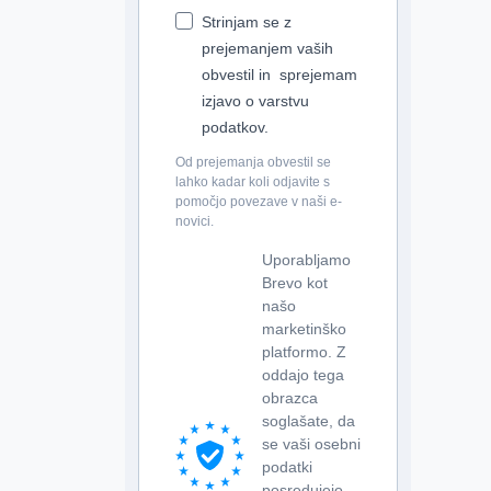
Strinjam se z
prejemanjem vaših
obvestil in sprejemam
izjavo o varstvu
podatkov.
Od prejemanja obvestil se
lahko kadar koli odjavite s
pomočjo povezave v naši e-
novici.
Uporabljamo
Brevo kot
našo
marketinško
platformo. Z
oddajo tega
obrazca
soglašate, da
se vaši osebni
podatki
posredujejo