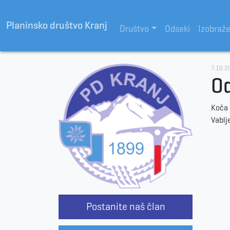
Planinsko društvo Kranj
Društvo
Odseki
Izobraž
7.10.2
Od
Koča
Vablj
Postanite naš član