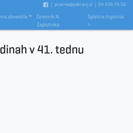
|
pisarna@pdkranj.si
|
04 236 78 50
vna obvestila
Dnevnik N.
Spletna trgovina
Zaplotnika
>
dinah v 41. tednu