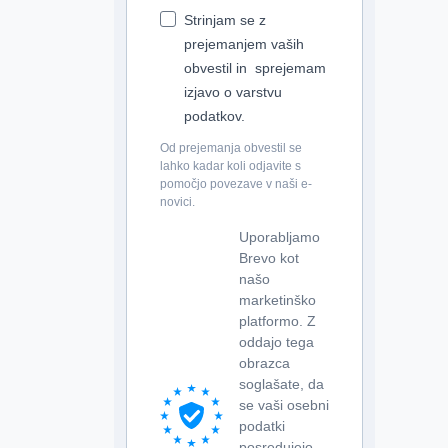
Strinjam se z
prejemanjem vaših
obvestil in sprejemam
izjavo o varstvu
podatkov.
Od prejemanja obvestil se
lahko kadar koli odjavite s
pomočjo povezave v naši e-
novici.
Uporabljamo
Brevo kot
našo
marketinško
platformo. Z
oddajo tega
obrazca
soglašate, da
se vaši osebni
podatki
posredujejo