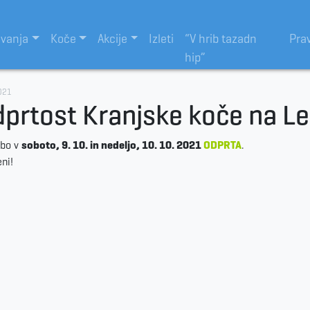
evanja
Koče
Akcije
Izleti
“V hrib tazadn
Pra
hip”
021
prtost Kranjske koče na Le
 bo v
soboto, 9. 10. in nedeljo, 10. 10. 2021
ODPRTA
.
eni!