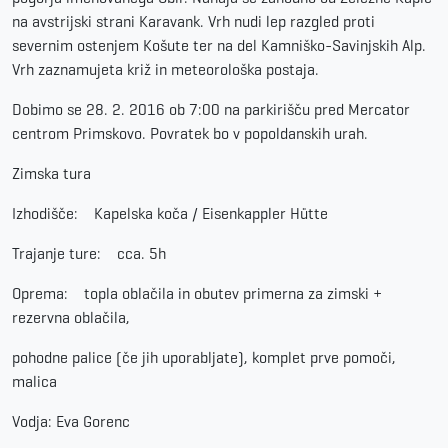
na avstrijski strani Karavank. Vrh nudi lep razgled proti
severnim ostenjem Košute ter na del Kamniško-Savinjskih Alp.
Vrh zaznamujeta križ in meteorološka postaja.
Dobimo se 28. 2. 2016 ob 7:00 na parkirišču pred Mercator
centrom Primskovo. Povratek bo v popoldanskih urah.
Zimska tura
Izhodišče: Kapelska koča / Eisenkappler Hütte
Trajanje ture: cca. 5h
Oprema: topla oblačila in obutev primerna za zimski +
rezervna oblačila,
pohodne palice (če jih uporabljate), komplet prve pomoči,
malica
Vodja: Eva Gorenc