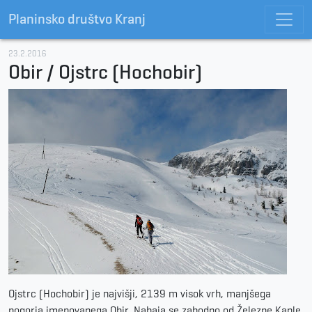
Planinsko društvo Kranj
23.2.2016
Obir / Ojstrc (Hochobir)
Ojstrc (Hochobir) je najvišji, 2139 m visok vrh, manjšega
pogorja imenovanega Obir. Nahaja se zahodno od Železne Kaple