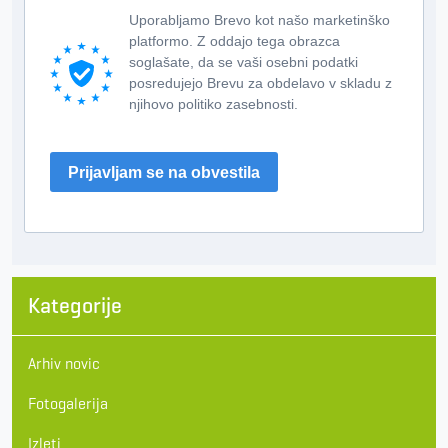
Uporabljamo Brevo kot našo marketinško
platformo. Z oddajo tega obrazca
soglašate, da se vaši osebni podatki
posredujejo Brevu za obdelavo v skladu z
njihovo politiko zasebnosti.
Prijavljam se na obvestila
Kategorije
Arhiv novic
Fotogalerija
Izleti