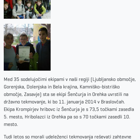
Med 35 sodelujočimi ekipami v naši regiji (Ljubljansko območje,
Gorenjska, Dolenjska in Bela krajina, Kamniško-bistriško
območje, Zasavje) sta se ekipi Šenčurja in Orehka uvrstili na
državno tekmovanje, ki bo 11. januarja 2014 v Braslovčah.
Ekipa Krompirjev hribovc iz Šenčurja je s 73,5 točkami zasedla
5. mesto, Hribolazci iz Orehka pa so s 70 točkami zasedli 10.
mesto.
Tudi letos so morali udeleženci tekmovanja reševati zahtevne