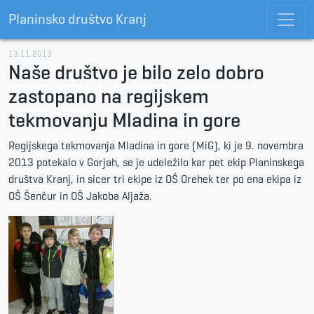
Planinsko društvo Kranj
13.11.2013
Naše društvo je bilo zelo dobro
zastopano na regijskem
tekmovanju Mladina in gore
Regijskega tekmovanja Mladina in gore (MiG), ki je 9. novembra
2013 potekalo v Gorjah, se je udeležilo kar pet ekip Planinskega
društva Kranj, in sicer tri ekipe iz OŠ Orehek ter po ena ekipa iz
OŠ Šenčur in OŠ Jakoba Aljaža.