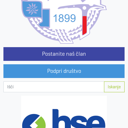
Postanite naš član
Podpri društvo
Iskanje