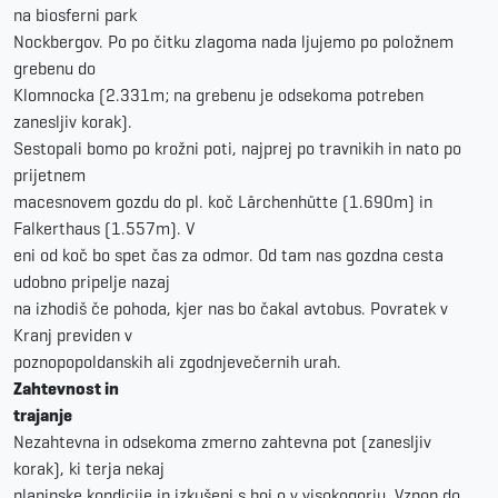
na biosferni park
Nockbergov. Po po čitku zlagoma nada ljujemo po položnem
grebenu do
Klomnocka (2.331m; na grebenu je odsekoma potreben
zanesljiv korak).
Sestopali bomo po krožni poti, najprej po travnikih in nato po
prijetnem
macesnovem gozdu do pl. koč Lärchenhütte (1.690m) in
Falkerthaus (1.557m). V
eni od koč bo spet čas za odmor. Od tam nas gozdna cesta
udobno pripelje nazaj
na izhodiš če pohoda, kjer nas bo čakal avtobus. Povratek v
Kranj previden v
poznopopoldanskih ali zgodnjevečernih urah.
Zahtevnost in
trajanje
Nezahtevna in odsekoma zmerno zahtevna pot (zanesljiv
korak), ki terja nekaj
planinske kondicije in izkušenj s hoj o v visokogorju. Vzpon do