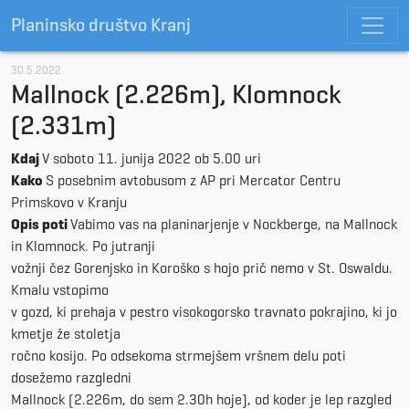
Planinsko društvo Kranj
30.5.2022
Mallnock (2.226m), Klomnock
(2.331m)
Kdaj
V soboto 11. junija 2022 ob 5.00 uri
Kako
S posebnim avtobusom z AP pri Mercator Centru
Primskovo v Kranju
Opis poti
Vabimo vas na planinarjenje v Nockberge, na Mallnock
in Klomnock. Po jutranji
vožnji čez Gorenjsko in Koroško s hojo prič nemo v St. Oswaldu.
Kmalu vstopimo
v gozd, ki prehaja v pestro visokogorsko travnato pokrajino, ki jo
kmetje že stoletja
ročno kosijo. Po odsekoma strmejšem vršnem delu poti
dosežemo razgledni
Mallnock (2.226m, do sem 2.30h hoje), od koder je lep razgled