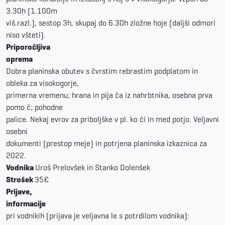
3.30h (1.100m
viš.razl.), sestop 3h, skupaj do 6.30h zložne hoje (daljši odmori
niso všteti).
Priporočljiva
oprema
Dobra planinska obutev s čvrstim rebrastim podplatom in
obleka za visokogorje,
primerna vremenu; hrana in pija ča iz nahrbtnika, osebna prva
pomo č; pohodne
palice. Nekaj evrov za priboljške v pl. ko či in med potjo. Veljavni
osebni
dokumenti (prestop meje) in potrjena planinska izkaznica za
2022.
Vodnika
Uroš Prelovšek in Stanko Dolenšek
Strošek
35€
Prijave,
informacije
pri vodnikih (prijava je veljavna le s potrdilom vodnika):