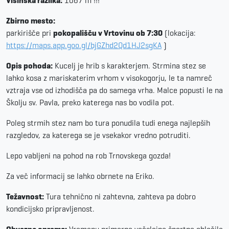
Višinska razlika:
1067 m !!!
Zbirno mesto:
parkirišče pri
pokopališču v Vrtovinu ob 7:30
(lokacija:
https://maps.app.goo.gl/bjGZhd2Qd1HJ2sgKA
)
Opis pohoda:
Kucelj je hrib s karakterjem. Strmina stez se
lahko kosa z mariskaterim vrhom v visokogorju, le ta namreč
vztraja vse od izhodišča pa do samega vrha. Malce popusti le na
Školju sv. Pavla, preko katerega nas bo vodila pot.
Poleg strmih stez nam bo tura ponudila tudi enega najlepših
razgledov, za katerega se je vsekakor vredno potruditi.
Lepo vabljeni na pohod na rob Trnovskega gozda!
Za več informacij se lahko obrnete na Eriko.
Težavnost:
Tura tehnično ni zahtevna, zahteva pa dobro
kondicijsko pripravljenost.