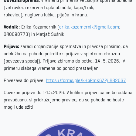
Obvezna oprema:
Vremenu primerna večslojna športna oblačila
(vetrovka, rezervna topla oblačila, kapa/trak,
rokavice), naglavna lučka, pijača in hrana.
Vodnik
: Erika Kozamernik (
erika.kozamernik@gmail.com
;
040690773) in Matjaž Sušnik
Prijave:
zaradi organizacije spremstva in prevoza prosimo, da
udeležbo na pohodu potrdite s prijavo v spletnem obrazcu
(povezava spodaj). Prijave zbiramo do petka, 14. 5. 2026. V
primeru slabega vremena bo pohod prestavljen.
Povezava do prijave:
https://forms.gle/kHbRmK6Z2jiBB2CS7
Obvezne prijave do 14.5.2026. V kolikor prijavnica ne bo oddana
pravočasno, si pridružujemo pravico, da se pohoda ne boste
mogli udeležiti.