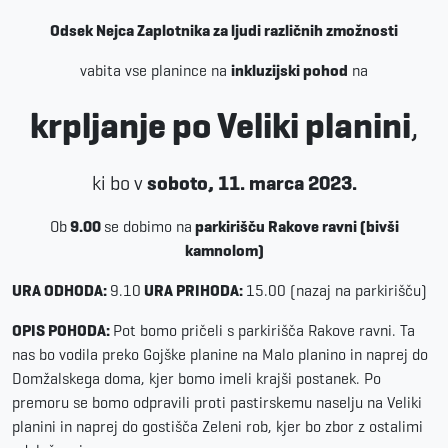
Odsek
Nejca Zaplotnika za ljudi različnih zmožnosti
vabita vse planince na
inkluzijski pohod
na
krpljanje po
Veliki planini
,
ki bo v
soboto
, 11.
marca
2023.
Ob
9.00
se dobimo na
parkirišču Rakove ravni (bivši
kamnolom)
URA ODHODA:
9.10
URA PRIHODA:
15.00 (nazaj na parkirišču)
OPIS POHODA:
Pot bomo pričeli s parkirišča Rakove ravni. Ta
nas bo vodila preko Gojške planine na Malo planino in naprej do
Domžalskega doma, kjer bomo imeli krajši postanek. Po
premoru se bomo odpravili proti pastirskemu naselju na Veliki
planini in naprej do gostišča Zeleni rob, kjer bo zbor z ostalimi