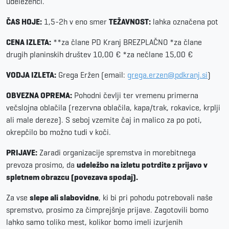
udeleženci.
ČAS HOJE:
1,5-2h v eno smer
TEŽAVNOST:
lahka označena pot
CENA IZLETA:
**za člane PD Kranj BREZPLAČNO *za člane
drugih planinskih društev 10,00 € *za nečlane 15,00 €
VODJA IZLETA:
Grega Eržen (email:
grega.erzen@pdkranj.si
)
OBVEZNA OPREMA:
Pohodni čevlji ter vremenu primerna
večslojna oblačila (rezervna oblačila, kapa/trak, rokavice, krplji
ali male dereze). S seboj vzemite čaj in malico za po poti,
okrepčilo bo možno tudi v koči.
PRIJAVE:
Zaradi organizacije spremstva in morebitnega
prevoza prosimo, da
udeležbo na izletu potrdite z prijavo v
spletnem obrazcu (povezava spodaj).
Za vse
slepe ali slabovidne
, ki bi pri pohodu potrebovali naše
spremstvo, prosimo za čimprejšnje prijave. Zagotovili bomo
lahko samo toliko mest, kolikor bomo imeli izurjenih