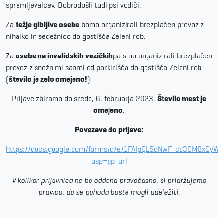
spremljevalcev. Dobrodošli tudi psi vodiči.
Za
težje gibljive osebe
bomo organizirali brezplačen prevoz z
nihalko in sedežnico do gostišča Zeleni rob.
Za
osebe na invalidskih vozičkih
pa smo organizirali brezplačen
prevoz z snežnimi sanmi od parkirišča do gostišča Zeleni rob
(
število je zelo omejeno!
).
Prijave zbiramo do srede, 6. februarja 2023.
Število mest je
omejeno
.
Povezava do prijave:
https://docs.google.com/forms/d/e/1FAIpQLSdNwF_cd3CMBxC
usp=pp_url
V kolikor prijavnica ne bo oddana pravočasno, si pridržujemo
pravico, da se pohoda boste mogli udeležiti.