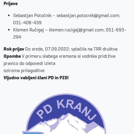
Prijave
Sebastjan Potočnik – sebastjan.potocnik@gmail.com;
031-408-439
Klemen Ručigaj – klemen.rucigaj@gmail.com; 051-693-
294
Rok prijav
Do srede, 07.09.2022; vplačila na TRR društva
Opombe
V primeru slabega vremena si vodnika pridrživa
pravico do odpovedi izleta
oziroma prilagoditve
Vljudno vabljeni člani PD in PZS!