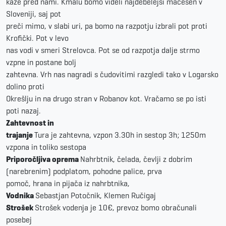
kaže pred nami. Kmalu bomo videli najdebelejši macesen v
Sloveniji, saj pot
preči mimo, v slabi uri, pa bomo na razpotju izbrali pot proti
Krofički. Pot v levo
nas vodi v smeri Strelovca. Pot se od razpotja dalje strmo
vzpne in postane bolj
zahtevna. Vrh nas nagradi s čudovitimi razgledi tako v Logarsko
dolino proti
Okrešlju in na drugo stran v Robanov kot. Vračamo se po isti
poti nazaj.
Zahtevnost in
trajanje
Tura je zahtevna, vzpon 3.30h in sestop 3h; 1250m
vzpona in toliko sestopa
Priporočljiva oprema
Nahrbtnik, čelada, čevlji z dobrim
(narebrenim) podplatom, pohodne palice, prva
pomoč, hrana in pijača iz nahrbtnika,
Vodnika
Sebastjan Potočnik, Klemen Ručigaj
Strošek
Strošek vodenja je 10€, prevoz bomo obračunali
posebej