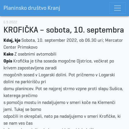
Planinsko društvo Kranj
6.9.2022
KROFIČKA – sobota, 10. septembra
Kdaj, kje
Sobota, 10. september 2022, ob 06.30 uri; Mercator
Center Primskovo
Kako
Z osebnimi avtomobili
Opis
Krofička je tiha soseda mogočne Ojstrice, večkrat po
krivem zapostavljena zaradi
mogočnih sosed v Logarski dolini. Pot pričnemo v Logarski
dolini na parkirišču pri
domu planincev. Pot se najprej strmo vzpne proti slapu Sušica,
katerega prečimo
s pomočjo mostu in nadaljujemo v smeri koče na Klemenči
jami. Tukaj se bomo
odpočili in okrepčali, nato pa nadaljujemo v smeri Krofičke, ki
se nam ves čas