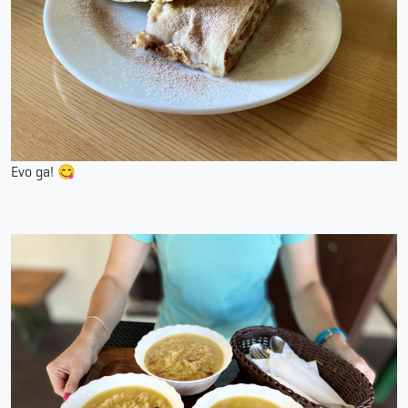
Evo ga! 😋️