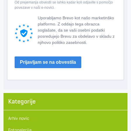
Od prejemanja obvestil se lahko kadar koli odjavite s pomočjo
povezave v naši e-novici.
Uporabljamo Brevo kot našo marketinško
platformo. Z oddajo tega obrazca
soglašate, da se vaši osebni podatki
posredujejo Brevu za obdelavo v skladu z
njihovo politiko zasebnosti.
Prijavljam se na obvestila
Kategorije
Arhiv novic
Fotogalerija