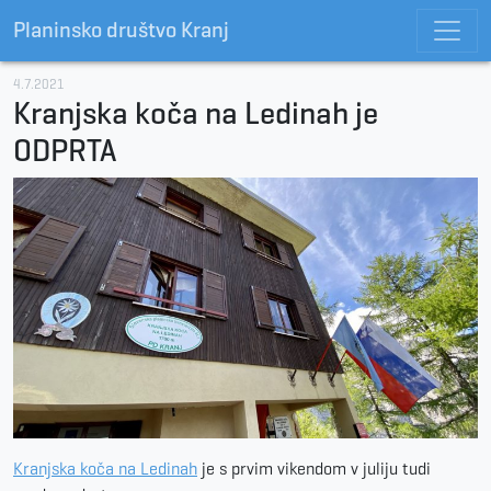
Planinsko društvo Kranj
4.7.2021
Kranjska koča na Ledinah je
ODPRTA
Kranjska koča na Ledinah
je s prvim vikendom v juliju tudi