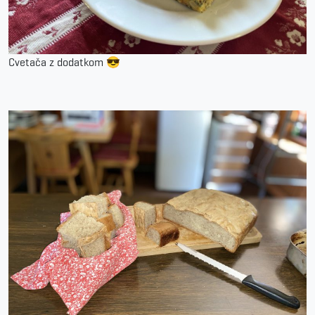
Cvetača z dodatkom 😎️