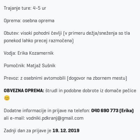
Trajanje ture: 4-5 ur
Oprema: osebna oprema
Obutev: visoki pohodni čevlji (v primeru dežja/sneženja so tla
ponekod lahko precej razmočena)
Vodja: Erika Kozamernik
Pomočnik: Matjaž Sušnik
Prevoz: z osebnimi avtomobili (dogovor na zbornem mestu)
OBVEZNA OPREMA:
štrudl in podobne dobrote iz domače pečice
😊
Dodatne informacije in prijave na telefon:
040 690 773 (Erika)
ali e-mail:
vodniki.pdkranj@gmail.com
Zadnji dan za prijave je
19. 12. 2019