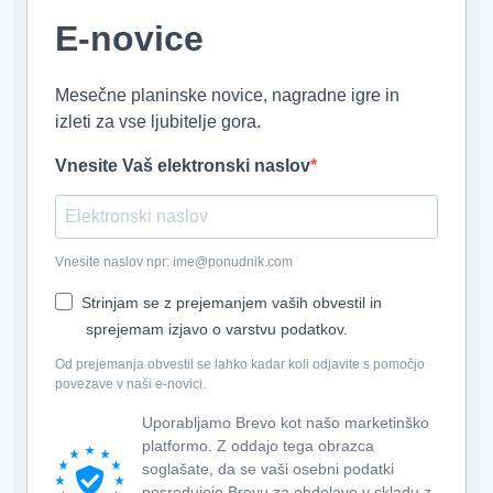
E-novice
Mesečne planinske novice, nagradne igre in
izleti za vse ljubitelje gora.
Vnesite Vaš elektronski naslov
Vnesite naslov npr: ime@ponudnik.com
Strinjam se z prejemanjem vaših obvestil in
sprejemam izjavo o varstvu podatkov.
Od prejemanja obvestil se lahko kadar koli odjavite s pomočjo
povezave v naši e-novici.
Uporabljamo Brevo kot našo marketinško
platformo. Z oddajo tega obrazca
soglašate, da se vaši osebni podatki
posredujejo Brevu za obdelavo v skladu z