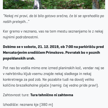
“Nekaj mi pravi, da bi bila gotovo srečna, če bi se sprehodila po
naših prelepih…”
Ker gremo v neznano, vas na tem mestu seznanjamo le z nekaj
nujnimi podrobnostmi.
Dobimo se v soboto, 21. 12. 2019, ob 7:00 na parkirišču pred
Mercatorjevim središčem Primskovo. Povratek bo v poznih
popoldanskih urah.
Pot nas bo vodila mimo ene izmed planinskih koč, vendar naj se
v nahrbtniku kljub vsemu znajde nekaj sladkega in nekaj
konkretnega za pod zob. Ne pozabite tudi na dovolj veliko
količino brezalkoholne pijače (namig: čaj vedno pride prav!).
Zahtevnost ture:
Tura tehnično ni zahtevna
Izhodišče: neznano kje (380 m)