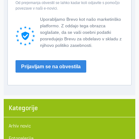
Od prejemanja obvestil se lahko kadar koli odjavite s pomočjo
povezave v naši e-novici.
Uporabljamo Brevo kot našo marketinško
platformo. Z oddajo tega obrazca
soglašate, da se vaši osebni podatki
posredujejo Brevu za obdelavo v skladu z
njihovo politiko zasebnosti.
Prijavljam se na obvestila
Kategorije
Arhiv novic
Fotogalerija