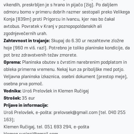
vikendih, preskrbljen je s hrano in pijačo (žig). Po daljšem
odmoru bomo v primeru dobrih razmer sestopali preko Velikega
Konja (839m) proti Prigorcu in Ivancu, kjer nas bo čakal
avtobus. Povratek v Kranj v poznopopoldanskih ali
zgodnjevečernih urah.
Zahtevnost in trajanje:
Skupaj do 6.30 ur nezahtevne zložne
hoje (960 m viš. razl). Potrebno je toliko planinske kondicije, da
pot brez zdravstvenih težav zmorete.
Oprema:
Planinska obutev s čvrstim narebrenim podplatom in
obleka primerna vremenu. Nekaj kun za priboljške med potjo.
Veljavna planinska izkaznica, osebni dokument (prestop meje),
osebna prva pomoč.
Vodnika:
Uroš Prelovšek in Klemen Ručigaj
Strošek:
35 eur
Prijave in informacije:
Uroš Prelovšek, e-pošta: prelovsek@gmail.com (tel. 040 255
163);
Klemen Ručigaj, tel. 051 693 294, e-pošta
klemen.rucigaj@gmail.com.