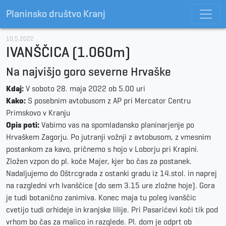
Planinsko društvo Kranj
10.5.2022
IVANŠČICA (1.060m)
Na najvišjo goro severne Hrvaške
Kdaj:
V soboto 28. maja 2022 ob 5.00 uri
Kako:
S posebnim avtobusom z AP pri Mercator Centru
Primskovo v Kranju
Opis poti:
Vabimo vas na spomladansko planinarjenje po
Hrvaškem Zagorju. Po jutranji vožnji z avtobusom, z vmesnim
postankom za kavo, pričnemo s hojo v Loborju pri Krapini.
Zložen vzpon do pl. koče Majer, kjer bo čas za postanek.
Nadaljujemo do Oštrcgrada z ostanki gradu iz 14.stol. in naprej
na razgledni vrh Ivanščice (do sem 3.15 ure zložne hoje). Gora
je tudi botanično zanimiva. Konec maja tu poleg ivanščic
cvetijo tudi orhideje in kranjske lilije. Pri Pasarićevi koči tik pod
vrhom bo čas za malico in razglede. Pl. dom je odprt ob