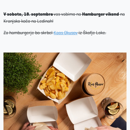
V soboto, 18. septembra
vas vabimo na
Hamburger vikend
na
Kranjsko kočo na Ledinah!
Za hamburgerje bo skrbel
Kaos Okusov
iz Škofje Loke.