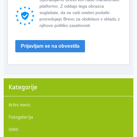
platformo. Z oddajo tega obrazca
soglašate, da se vaši osebni podatki
posredujejo Brevu za obdelavo v skladu z
njihovo politiko zasebnosti.
Prijavljam se na obvestila
Kategorije
Arhiv novic
Fotogalerija
Izleti