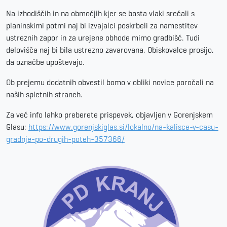
Na izhodiščih in na območjih kjer se bosta vlaki srečali s
planinskimi potmi naj bi izvajalci poskrbeli za namestitev
ustreznih zapor in za urejene obhode mimo gradbišč. Tudi
delovišča naj bi bila ustrezno zavarovana. Obiskovalce prosijo,
da označbe upoštevajo.
Ob prejemu dodatnih obvestil bomo v obliki novice poročali na
naših spletnih straneh.
Za več info lahko preberete prispevek, objavljen v Gorenjskem
Glasu:
https://www.gorenjskiglas.si/lokalno/na-kalisce-v-casu-
gradnje-po-drugih-poteh-357366/