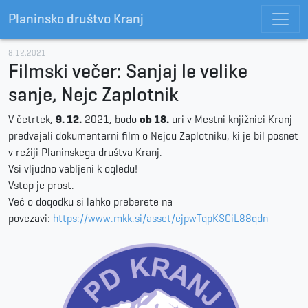
Planinsko društvo Kranj
8.12.2021
Filmski večer: Sanjaj le velike
sanje, Nejc Zaplotnik
V četrtek,
9. 12.
2021, bodo
ob 18.
uri v Mestni knjižnici Kranj
predvajali dokumentarni film o Nejcu Zaplotniku, ki je bil posnet
v režiji Planinskega društva Kranj.
Vsi vljudno vabljeni k ogledu!
Vstop je prost.
Več o dogodku si lahko preberete na
povezavi:
https://www.mkk.si/asset/ejpwTqpKSGiL88qdn