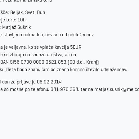
išče: Beljak, Sveti Duh
nje ture: 10h
: Matjaž Sušnik
z: Javljeno naknadno, odvisno od udeležencev
va je veljavna, ko se vplača kavcija 5EUR
ve se zbirajo na sedežu društva, ali na
IBAN SI56 0700 0000 0521 853 (GB d.d., Kranj)
ki izleta bodo znani, čim bo znano končno število udeležencev.
i dan za prijave je 06.02.2014
ve so možne po telefonu, 041 970 364, ter na matjaz.susnik@me.