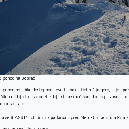
i pohod na Dobrač
i pohod na lahko dostopnega dvatisočaka. Dobrač je gora, ki jo opaz
ačilen oddajnik na vrhu. Nekdaj je bilo smučišče, danes pa zaščite
enim vrstam.
o se 8.2.2014, ob 6ih, na parkirišču pred Mercator centrom Primsk
, nezahtevna zimska tura