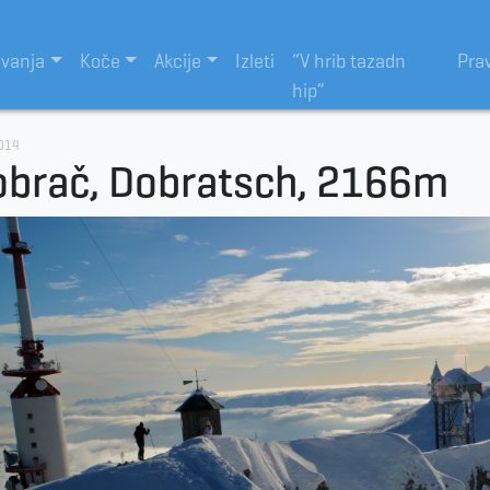
evanja
Koče
Akcije
Izleti
“V hrib tazadn
Pra
hip”
014
obrač, Dobratsch, 2166m