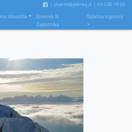
|
pisarna@pdkranj.si
|
04 236 78 50
vna obvestila
Dnevnik N.
Spletna trgovina
Zaplotnika
>