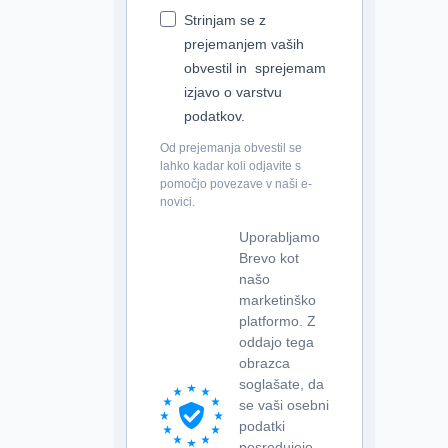
Strinjam se z
prejemanjem vaših
obvestil in sprejemam
izjavo o varstvu
podatkov.
Od prejemanja obvestil se
lahko kadar koli odjavite s
pomočjo povezave v naši e-
novici.
Uporabljamo
Brevo kot
našo
marketinško
platformo. Z
oddajo tega
obrazca
soglašate, da
se vaši osebni
podatki
posredujejo