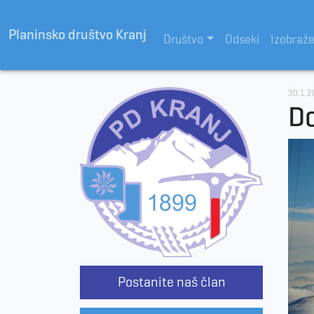
Planinsko društvo Kranj
Društvo
Odseki
Izobraž
30.1.2
D
Postanite naš član