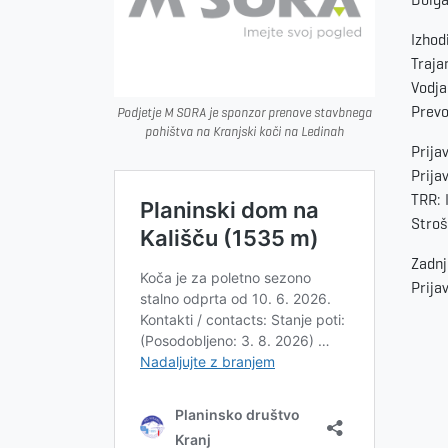
Izhod
Traja
Vodja
Prevo
Podjetje M SORA je sponzor prenove stavbnega
pohištva na Kranjski koči na Ledinah
Prija
Prija
TRR: 
Stroš
Zadnj
Prija