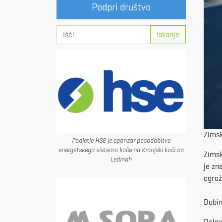
Podpri društvo
Iskanje
Zimsk
Podjetje HSE je sponzor posodobitve
energetskega sistema koče na Kranjski koči na
Zimsk
Ledinah
je zn
ogrož
Dobim
Dolga