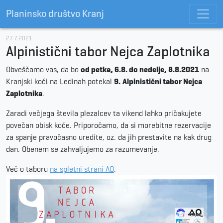
Planinsko društvo Kranj
27.7.2021
Alpinistični tabor Nejca Zaplotnika
Obveščamo vas, da bo
od petka, 6.8. do nedelje, 8.8.2021
na
Kranjski koči na Ledinah potekal
9.
Alpinistični tabor Nejca
Zaplotnika
.
Zaradi večjega števila plezalcev ta vikend lahko pričakujete
povečan obisk koče. Priporočamo, da si morebitne rezervacije
za spanje pravočasno uredite, oz. da jih prestavite na kak drug
dan. Obenem se zahvaljujemo za razumevanje.
Več o taboru
na spletni strani AO
.