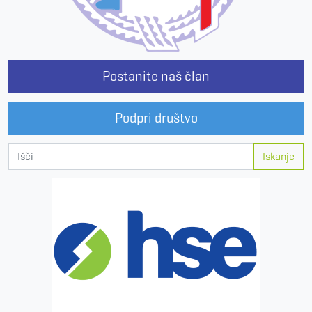
Postanite naš član
Podpri društvo
Iskanje