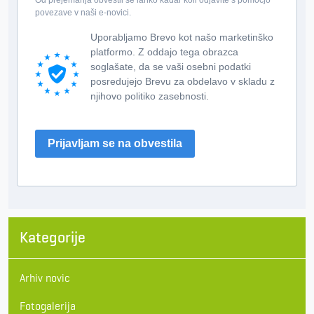
povezave v naši e-novici.
Uporabljamo Brevo kot našo marketinško
platformo. Z oddajo tega obrazca
soglašate, da se vaši osebni podatki
posredujejo Brevu za obdelavo v skladu z
njihovo politiko zasebnosti.
Prijavljam se na obvestila
Kategorije
Arhiv novic
Fotogalerija